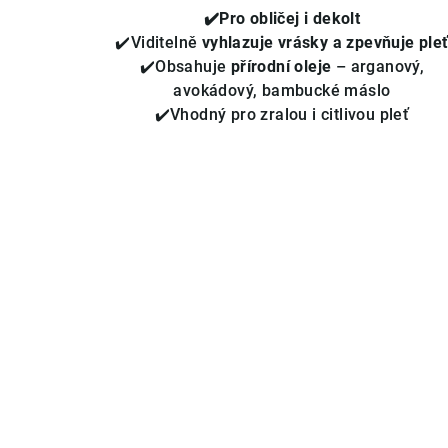
5
✔️Pro obličej i dekolt
hvězdiček.
✔️Viditelně
vyhlazuje vrásky a zpevňuje ple
✔️Obsahuje
přírodní oleje
– arganový,
avokádový, bambucké máslo
✔️Vhodný pro zralou i citlivou pleť