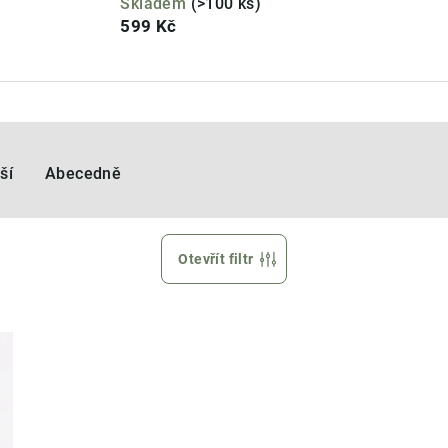
Skladem
(>100 ks)
599 Kč
ší
Abecedně
Otevřít filtr