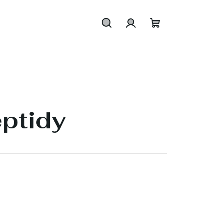
Hledat
Přihlášení
Nákupní
košík
eptidy