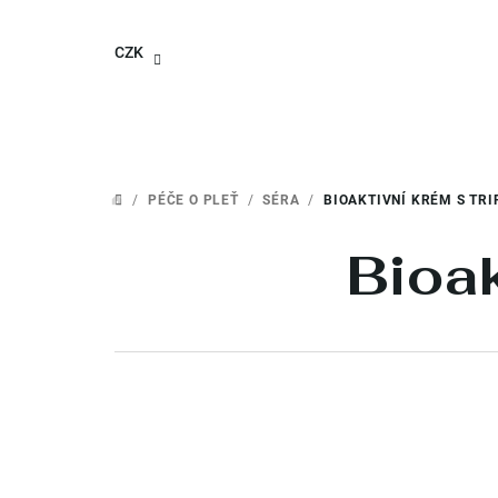
Přejít
na
CZK
obsah
/
PÉČE O PLEŤ
/
SÉRA
/
BIOAKTIVNÍ KRÉM S TRI
DOMŮ
Bioak