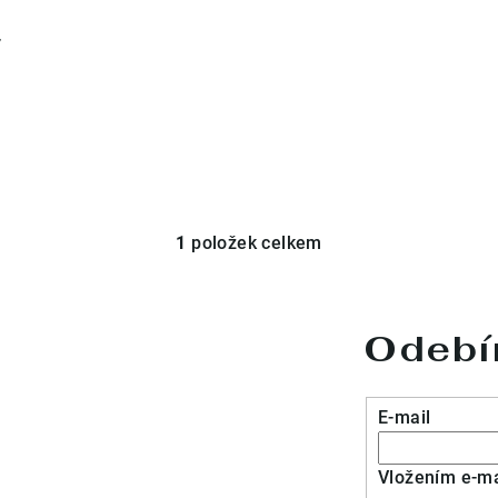
ť
1
položek celkem
O
v
l
Odebír
á
d
a
E-mail
c
í
Vložením e-ma