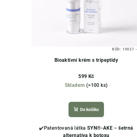
o
s
d
p
u
r
k
o
t
KÓD:
10027 -
d
ů
Bioaktivní krém s tripeptidy
u
599 Kč
k
Skladem
(>100 ks)
t
Průměrné
ů
hodnocení
Do košíku
produktu
je
4,0
✔️Patentovaná látka
SYN®-AKE
–
šetrná
z
alternativa k botoxu