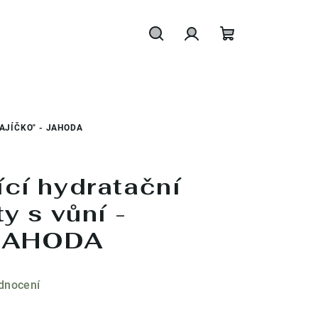
Hledat
Přihlášení
Nákupní
košík
AJÍČKO" - JAHODA
cí hydratační
y s vůní -
- JAHODA
dnocení