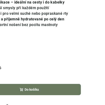
kace – ideální na cesty i do kabelky
í smysly při každém použití
 i pro velmi suché nebo popraskané rty
é a příjemně hydratované po celý den
ortní nošení bez pocitu mastnoty
6
Do košíku