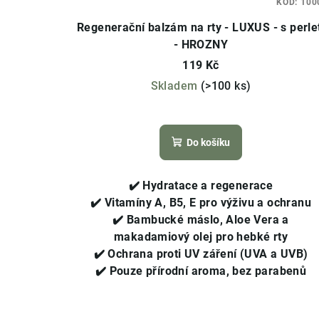
KÓD:
100
Regenerační balzám na rty - LUXUS - s perle
- HROZNY
119 Kč
Skladem
(>100 ks)
Průměrné
hodnocení
Do košíku
produktu
je
4,4
✔️
Hydratace a regenerace
z
✔️
Vitamíny A, B5, E pro výživu a ochranu
5
✔️
Bambucké máslo, Aloe Vera a
hvězdiček.
makadamiový olej pro hebké rty
✔️
Ochrana proti UV záření (UVA a UVB)
✔️
Pouze přírodní aroma, bez parabenů