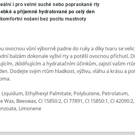
eální i pro velmi suché nebo popraskané rty
 hebké a příjemně hydratované po celý den
– komfortní nošení bez pocitu mastnoty
ou ovocnou vůní výborně padne do ruky a díky tvaru se veli
odní balzám dokonale vyživí rty a potěší ovocnou příchutí. D
ícím, zklidňujícím a hydratačním účinkům, zajistí vašim rt
den. Dodejte svým rtům hladkost, výživu, vláhu a krásu a po
roma.
Liquidum, Ethylhexyl Palmitate, Polybutene, Petrolatum,
e Wax, Beeswax, CI 15850:2, CI 77891, CI 15850:1, CI 42090:2,
Benzoate, Limonene