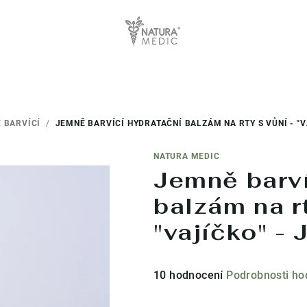
 BARVÍCÍ
/
JEMNĚ BARVÍCÍ HYDRATAČNÍ BALZÁM NA RTY S VŮNÍ - "V
NATURA MEDIC
Jemně barví
balzám na rt
"vajíčko" 
Průměrné
10 hodnocení
Podrobnosti ho
hodnocení