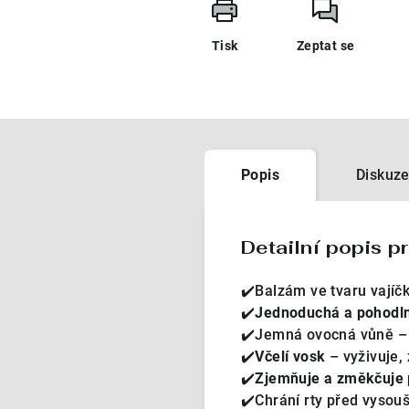
Tisk
Zeptat se
Popis
Diskuz
Detailní popis p
✔️Balzám ve tvaru vajíčk
✔️
Jednoduchá a pohodlná
✔️Jemná ovocná vůně – 
✔️
V
čelí vosk
– vyživuje, 
✔️
Zjemňuje a změkčuje 
✔️Chrání rty před vysou