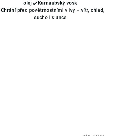
olej
✔️
Karnaubský vosk
️Chrání před povětrnostními vlivy – vítr, chlad,
sucho i slunce