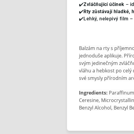
✔️
Zvláčňující účinek
– id
✔️
Rty zůstávají hladké,
✔️Lehký, nelepivý film 
Balzám na rty s příjemn
jednoduše aplikuje. Přír
svým jedinečným zvláčňuj
vláhu a hebkost po celý 
své smysly přírodním a
Ingredients:
Paraffinum 
Ceresine, Microcrystallin
Benzyl Alcohol, Benzyl 