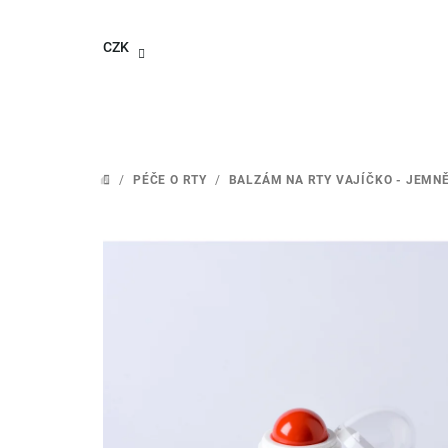
Přejít
na
CZK
obsah
/
PÉČE O RTY
/
BALZÁM NA RTY VAJÍČKO - JEMNĚ
DOMŮ