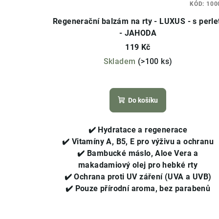
KÓD:
100
Regenerační balzám na rty - LUXUS - s perle
- JAHODA
119 Kč
Skladem
(>100 ks)
Průměrné
hodnocení
Do košíku
produktu
je
3,7
✔️
Hydratace a regenerace
z
✔️
Vitamíny A, B5, E pro výživu a ochranu
5
✔️
Bambucké máslo, Aloe Vera a
hvězdiček.
makadamiový olej pro hebké rty
✔️
Ochrana proti UV záření (UVA a UVB)
✔️
Pouze přírodní aroma, bez parabenů