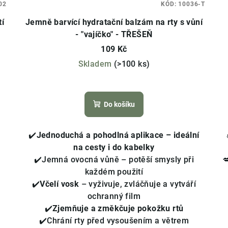
02
KÓD:
10036-T
tí
Jemně barvící hydratační balzám na rty s vůní
- "vajíčko" - TŘEŠEŇ
109 Kč
Skladem
(>100 ks)
Průměrné
hodnocení
Do košíku
produktu
je
4,6
✔️
Jednoduchá a pohodlná aplikace – ideální
z
na cesty i do kabelky
5
✔️Jemná ovocná vůně – potěší smysly při

hvězdiček.
každém použití
✔️
V
čelí vosk
– vyživuje, zvláčňuje a vytváří
ochranný film
✔️
Zjemňuje a změkčuje pokožku rtů
✔️Chrání rty před vysoušením a větrem