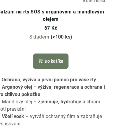
KÓD:
10034
Balzám na rty SOS s arganovým a mandlovým
olejem
67 Kč
Skladem
(>100 ks)
Průměrné
hodnocení
Do košíku
produktu
je
4,8
️ Ochrana, výživa a první pomoc pro vaše rty
z
️
Arganový olej – výživa, regenerace a ochrana i
5
ro citlivou pokožku
hvězdiček.
️ Mandlový olej –
zjemňuje, hydratuje
a chrání
roti praskání
️
Včelí vosk
– vytváří ochranný film a zabraňuje
ysušování