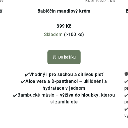
09
KÓD:
10027 - KB
tí
Babiččin mandlový krém
399 Kč
Skladem
(>100 ks)
Průměrné
hodnocení
Do košíku
produktu
je
3,7
✔️Vhodný i
pro suchou a citlivou pleť

z
✔️
Aloe vera a D-panthenol
– uklidnění a
✔
5
hydratace v jednom
p
hvězdiček.
✔️Bambucké máslo –
výživa do hloubky
, kterou
✔
si zamilujete
p
✔
v