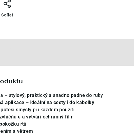
Sdílet
e
roduktu
a – stylový, praktický a snadno padne do ruky
 aplikace – ideální na cesty i do kabelky
potěší smysly při každém použití
zvláčňuje a vytváří ochranný film
pokožku rtů
šením a větrem