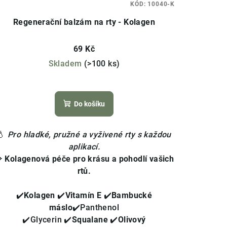
KÓD:
10040-K
Regenerační balzám na rty - Kolagen
69 Kč
Skladem
(>100 ks)
Průměrné
hodnocení
Do košíku
produktu
je
4,8
💧
Pro hladké, pružné a vyživené rty s každou
z
aplikací.
5

Kolagenová péče pro krásu a pohodlí vašich
hvězdiček.
rtů.
✔️
Kolagen
✔️
Vitamín E
✔️
Bambucké
máslo
✔️Panthenol
✔️Glycerin
✔️
Squalane
✔️
Olivový