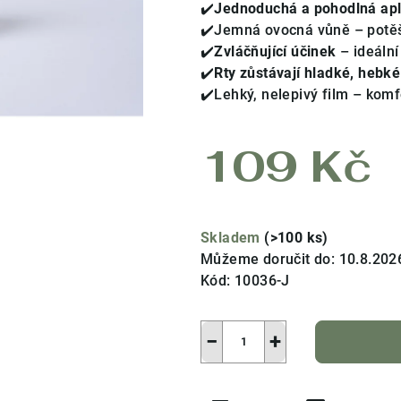
produktu
✔️
Jednoduchá a pohodlná apli
je
✔️Jemná ovocná vůně – potěš
4,4
✔️
Zvláčňující účinek
– ideální
z
✔️
Rty zůstávají hladké, hebk
5
✔️Lehký, nelepivý film – komf
hvězdiček.
109 Kč
Měrná
cena:
Skladem
(>100 ks)
Můžeme doručit do:
10.8.202
Kód:
10036-J
−
+