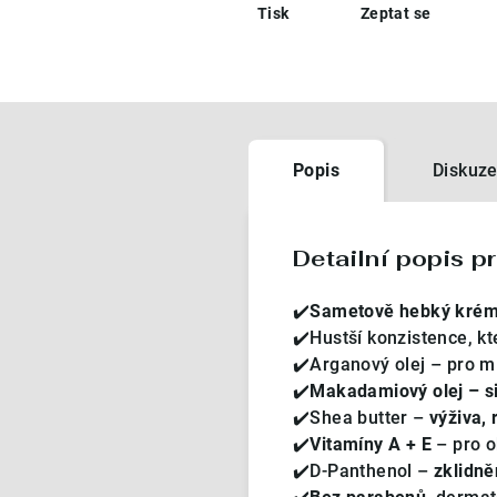
Tisk
Zeptat se
Popis
Diskuz
Detailní popis p
✔️
Sametově hebký krém p
✔️Hustší konzistence, k
✔️Arganový olej – pro m
✔️
Makadamiový olej – si
✔️Shea butter –
výživa, 
✔️
Vitamíny A + E
– pro o
✔️D-Panthenol –
zklidně