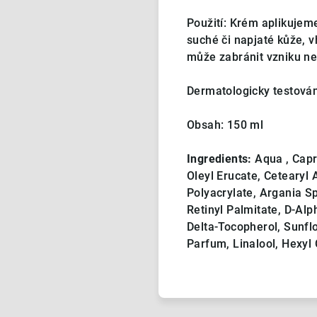
Použití: Krém aplikujeme
suché či napjaté kůže, v
může zabránit vzniku n
Dermatologicky testová
Obsah: 150 ml
Ingredients:
Aqua , Capry
Oleyl Erucate, Cetearyl 
Polyacrylate, Argania S
Retinyl Palmitate, D-Al
Delta-Tocopherol, Sunflo
Parfum, Linalool, Hexyl