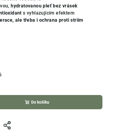
tvou,
hydratovanou pleť bez vrásek
ntioxidant
s vyhlazujícím efektem
erace, ale třeba i ochrana proti striím
6
Do košíku