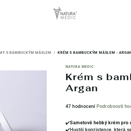
ÉMY S BAMBUCKÝM MÁSLEM
/
KRÉM S BAMBUCKÝM MÁSLEM - ARGA
NATURA MEDIC
Krém s bam
Argan
Průměrné
47 hodnocení
Podrobnosti ho
hodnocení
produktu
✔️
Sametově hebký krém pro obl
je
✔️Hustší konzistence, která s