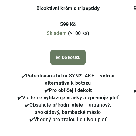
Bioaktivní krém s tripeptidy
R
599 Kč
Skladem
(>100 ks)
Průměrné
hodnocení
Do košíku
produktu
je
4,0
✔️Patentovaná látka
SYN®-AKE
–
šetrná
z
alternativa k botoxu
5
✔️Pro obličej i dekolt
hvězdiček.
✔️Viditelně
vyhlazuje vrásky a zpevňuje pleť
✔️Obsahuje
přírodní oleje
– arganový,
avokádový, bambucké máslo
✔️Vhodný pro zralou i citlivou pleť