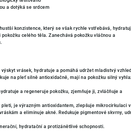
ologicky testováno
otou a dotýká se srdcem
ustší konzistence, který se však rychle vstřebává, hydratuj
ť i pokožku celého těla. Zanechává pokožku vláčnou a
.
 výskyt vrásek, hydratuje a pomáhá udržet mladistvý vzhled
kuje na pleť silně antioxidačně, mají na pokožku silný vyhla
ydratuje a regeneruje pokožku, zjemňuje ji, zvláčňuje a
 pleti, je výrazným antioxidantem, zlepšuje mikrocirkulaci v 
 vráskám a eliminuje akné. Redukuje pigmentové skvrny, ud
erační, hydratační a protizánětlivé schopnosti.