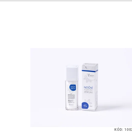
KÓD:
100