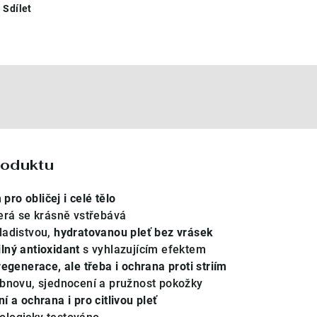
Sdílet
e
roduktu
ro obličej i celé tělo
terá se krásně vstřebává
ladistvou,
hydratovanou pleť bez vrásek
lný antioxidant
s vyhlazujícím efektem
regenerace, ale třeba i ochrana proti striím
bnovu, sjednocení a pružnost pokožky
ní a ochrana i pro citlivou pleť