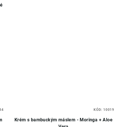
vé
34
KÓD:
10019
m
Krém s bambuckým máslem - Moringa + Aloe
Vera