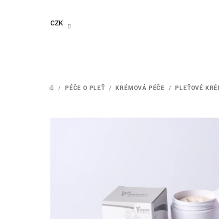
Přejít
na
CZK
obsah
/
PÉČE O PLEŤ
/
KRÉMOVÁ PÉČE
/
PLEŤOVÉ KR
DOMŮ