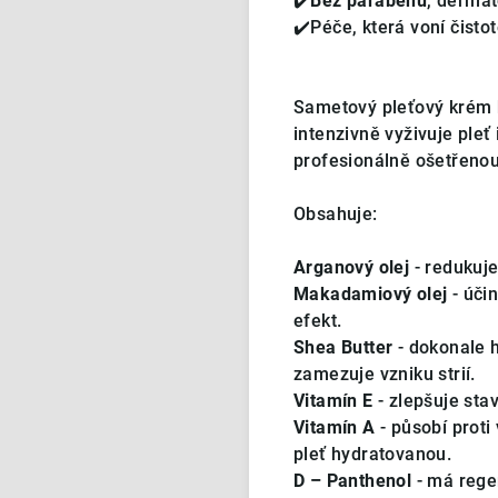
✔️
Bez parabenů
, dermat
✔️Péče, která voní čist
Sametový pleťový krém h
intenzivně vyživuje ple
profesionálně ošetřenou
Obsahuje:
Arganový olej
- redukuje
Makadamiový olej
- účin
efekt.
Shea Butter
- dokonale h
zamezuje vzniku strií.
Vitamín E
- zlepšuje stav
Vitamín A
- působí proti
pleť hydratovanou.
D – Panthenol
- má regen