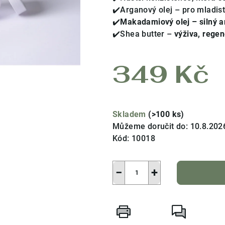
3,9
✔️Arganový olej – pro mladis
z
✔️
Makadamiový olej – silný a
5
✔️Shea butter –
výživa, regen
hvězdiček.
349 Kč
Měrná
cena:
Skladem
(>100 ks)
Můžeme doručit do:
10.8.202
Kód:
10018
−
+