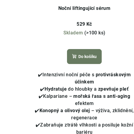
Noční liftingující sérum
529 Kč
Skladem
(>100 ks)
Průměrné
hodnocení
Do košíku
produktu
je
4,1
✔️Intenzivní noční péče s
protivráskovým
z
účinkem
5
✔️
Hydratuje
do hloubky a
zpevňuje pleť
hvězdiček.
✔️Kalpariane –
mořská řasa s anti-aging
efektem
✔️
Konopný a olivový olej
– výživa, zklidnění,
regenerace
✔️Zabraňuje ztrátě vlhkosti a posiluje kožní
bariéru