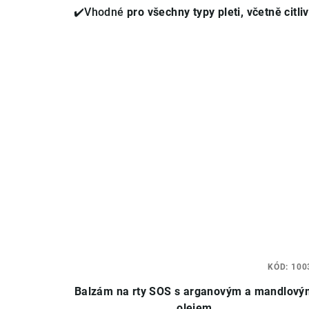
✔️Vhodné
pro všechny typy pleti, včetně citli
KÓD:
100
Balzám na rty SOS s arganovým a mandlový
olejem