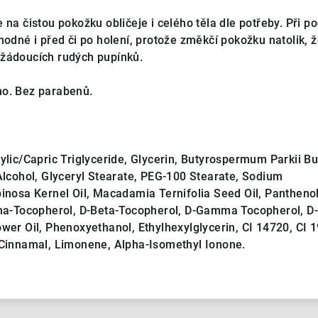
 na čistou pokožku obličeje i celého těla dle potřeby. Při po
hodné i před či po holení, protože změkčí pokožku natolik, 
ežádoucích rudých pupínků.
no. Bez parabenů.
lic/Capric Triglyceride, Glycerin, Butyrospermum Parkii But
Alcohol, Glyceryl Stearate, PEG-100 Stearate, Sodium
pinosa Kernel Oil, Macadamia Ternifolia Seed Oil, Panthenol
pha-Tocopherol, D-Beta-Tocopherol, D-Gamma Tocopherol, D
wer Oil, Phenoxyethanol, Ethylhexylglycerin, CI 14720, CI 
 Cinnamal, Limonene, Alpha-Isomethyl Ionone.