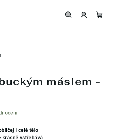
Hledat
Přihlášení
Nákupní
košík
N
buckým máslem -
dnocení
ičej i celé tělo
e krásně vstřebává