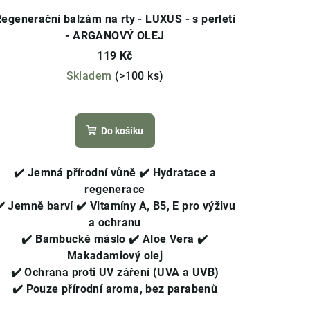
egenerační balzám na rty - LUXUS - s perletí
- ARGANOVÝ OLEJ
119 Kč
Skladem
(>100 ks)
Průměrné
hodnocení
Do košíku
produktu
je
4,6
✔️ Jemná přírodní vůně
✔️ Hydratace a
z
regenerace
5
✔️ Jemně barví
✔️
Vitamíny A, B5, E pro výživu
hvězdiček.
a ochranu
✔️
Bambucké máslo ✔️ Aloe Vera ✔️
Makadamiový olej
✔️
Ochrana proti UV záření (UVA a UVB)
✔️
Pouze přírodní aroma, bez parabenů