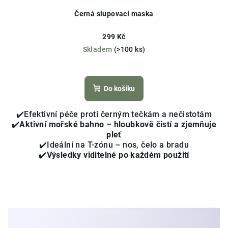
Černá slupovací maska
299 Kč
Skladem
(>100 ks)
Průměrné
hodnocení
produktu
Do košíku
je
3,6
✔️Efektivní péče proti černým tečkám a nečistotám
z
✔️
Aktivní mořské bahno – hloubkově čistí a zjemňuje
5
pleť
hvězdiček.
✔️Ideální na T-zónu – nos, čelo a bradu
✔️
Výsledky viditelné po každém použití