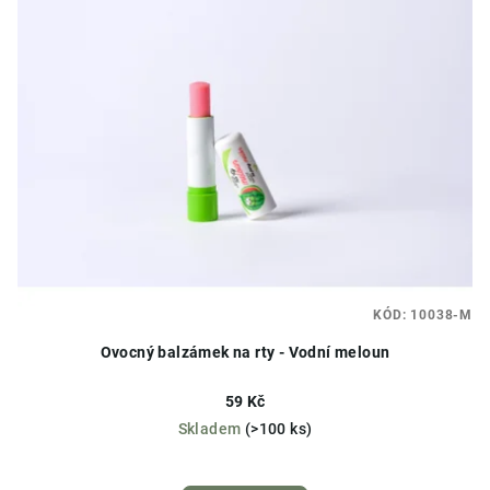
KÓD:
10038-M
Ovocný balzámek na rty - Vodní meloun
59 Kč
Skladem
(>100 ks)
Průměrné
hodnocení