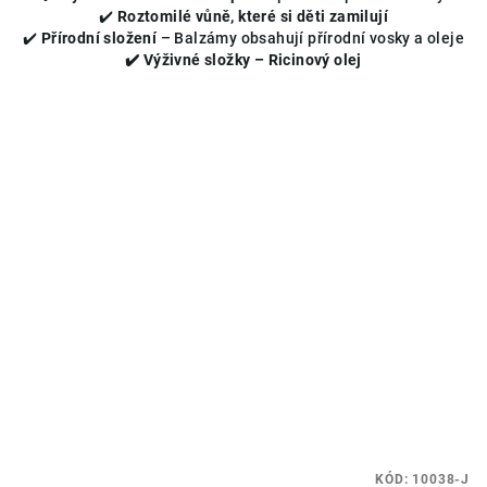
✔️
Roztomilé vůně, které si děti zamilují
5
✔️
Přírodní složení
– Balzámy obsahují přírodní vosky a oleje
hvězdiček.
✔️ Výživné složky – Ricinový olej
KÓD:
10038-J