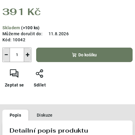
391 Kč
Měrná
Skladem
(>100 ks)
cena:
Můžeme doručit do:
11.8.2026
Kód:
10042
−
+
Do košíku
Zeptat se
Sdílet
Popis
Diskuze
Detailní popis produktu