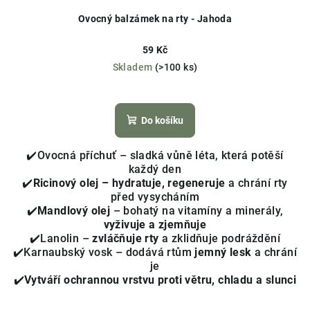
Ovocný balzámek na rty - Jahoda
59 Kč
Skladem
(>100 ks)
Průměrné
hodnocení
produktu
Do košíku
je
4,4
✔️Ovocná příchuť – sladká vůně léta, která potěší
z
každý den
5
✔️
Ricinový olej – hydratuje, regeneruje
a chrání rty
hvězdiček.
před vysycháním
✔️
Mandlový olej
– bohatý na vitamíny a minerály,
vyživuje a zjemňuje
✔️Lanolin –
zvláčňuje rty
a zklidňuje podráždění
✔️Karnaubský vosk – dodává rtům
jemný lesk
a chrání
je
✔️
Vytváří ochrannou vrstvu proti větru, chladu a slunci