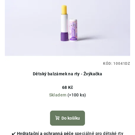
KÓD:
10041DZ
Dětský balzámek na rty - Žvýkačka
68 Kč
Skladem
(>100 ks)
Průměrné
hodnocení
produktu
Do košíku
je
5,0
✔️
Hydratační a ochranná péče
speciálně pro dětské rty
z