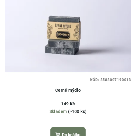
KÓD:
8588007190013
Černé mýdlo
149 Kč
Skladem
(>100 ks)
Průměrné
hodnocení
produktu
Do košíku