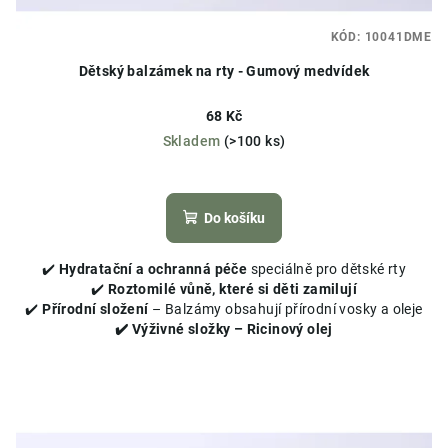
KÓD:
10041DME
Dětský balzámek na rty - Gumový medvídek
68 Kč
Skladem
(>100 ks)
Průměrné
hodnocení
produktu
Do košíku
je
5,0
✔️
Hydratační a ochranná péče
speciálně pro dětské rty
z
✔️
Roztomilé vůně, které si děti zamilují
5
✔️
Přírodní složení
– Balzámy obsahují přírodní vosky a oleje
hvězdiček.
✔️ Výživné složky – Ricinový olej