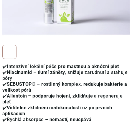
✔️Intenzivní lokální péče
pro mastnou a aknózní pleť
✔️
Niacinamid – tlumí záněty
, snižuje zarudnutí a stahuje
póry
✔️
SEBUSTOP®
– rostlinný komplex,
redukuje bakterie a
velikost pórů
✔️
Allantoin – podporuje hojení, zklidňuje
a regeneruje
pleť
✔️
Viditelné zklidnění nedokonalostí už po prvních
aplikacích
✔️Rychlá absorpce –
nemastí, neucpává