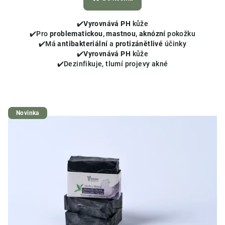
je
4,6
✔️
Vyrovnává PH
kůže
z
✔️
Pro
problematickou, mastnou, aknózní
pokožku
5
✔️
Má
antibakteriální
a
protizán
ě
tliv
é
účinky
hvězdiček.
✔️
Vyrovnává PH
kůže
✔️Dezinfikuje, tlumí projevy akné
Novinka