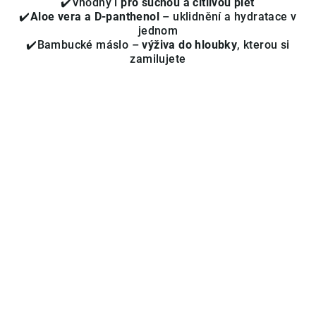
✔️Vhodný i
pro suchou a citlivou pleť
z
✔️
Aloe vera a D-panthenol
– uklidnění a hydratace v
5
jednom
hvězdiček.
✔️Bambucké máslo –
výživa do hloubky
, kterou si
zamilujete