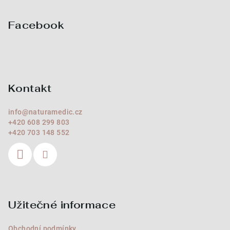
á
p
Facebook
a
t
í
Kontakt
info
@
naturamedic.cz
+420 608 299 803
+420 703 148 552
Užitečné informace
Obchodní podmínky