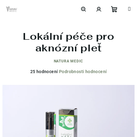
Přejít
na
obsah
Nákupní
Hledat
Přihlášení
Lokální péče pro
košík
aknózní pleť
NATURA MEDIC
Průměrné
25 hodnocení
Podrobnosti hodnocení
hodnocení
produktu
je
4,3
z
5
hvězdiček.