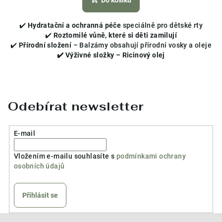
je
5,0
✔️
Hydratační a ochranná péče
speciálně pro dětské rty
z
✔️
Roztomilé vůně, které si děti zamilují
5
✔️
Přírodní složení
– Balzámy obsahují přírodní vosky a oleje
hvězdiček.
✔️ Výživné složky – Ricinový olej
Odebírat newsletter
E-mail
Vložením e-mailu souhlasíte s
podmínkami ochrany
osobních údajů
Přihlásit se
Z