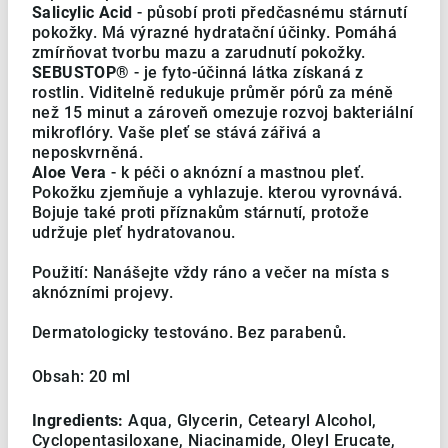
Salicylic Acid
- působí proti předčasnému stárnutí
pokožky. Má výrazné hydratační účinky. Pomáhá
zmírňovat tvorbu mazu a zarudnutí pokožky.
SEBUSTOP®
- je fyto-účinná látka získaná z
rostlin. Viditelně redukuje průměr pórů za méně
než 15 minut a zároveň omezuje rozvoj bakteriální
mikroflóry. Vaše pleť se stává zářivá a
neposkvrněná.
Aloe Vera
- k péči o aknózní a mastnou pleť.
Pokožku zjemňuje a vyhlazuje. kterou vyrovnává.
Bojuje také proti příznakům stárnutí, protože
udržuje pleť hydratovanou.
Použití: Nanášejte vždy ráno a večer na místa s
aknózními projevy.
Dermatologicky testováno. Bez parabenů.
Obsah: 20 ml
Ingredients:
Aqua, Glycerin, Cetearyl Alcohol,
Cyclopentasiloxane, Niacinamide, Oleyl Erucate,