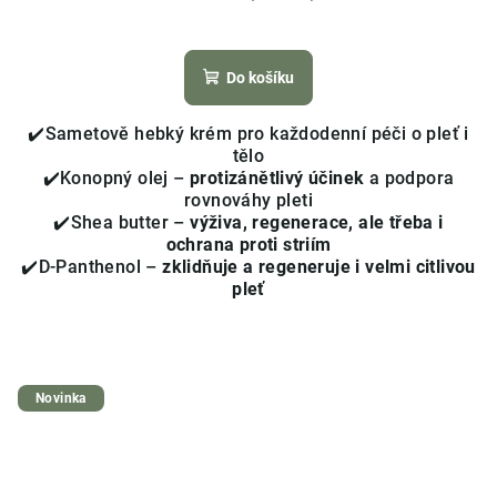
Průměrné
hodnocení
produktu
Do košíku
je
4,1
✔️Sametově hebký krém pro každodenní péči o pleť i
z
tělo
5
✔️Konopný olej –
protizánětlivý účinek
a podpora
hvězdiček.
rovnováhy pleti
✔️Shea butter –
výživa, regenerace, ale třeba i
ochrana proti striím
✔️D-Panthenol –
zklidňuje a regeneruje i velmi citlivou
pleť
Novinka