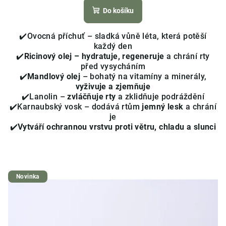
produktu
Do košíku
je
5,0
✔️Ovocná příchuť – sladká vůně léta, která potěší
z
každý den
5
✔️
Ricinový olej – hydratuje, regeneruje
a chrání rty
hvězdiček.
před vysycháním
✔️
Mandlový olej
– bohatý na vitamíny a minerály,
vyživuje a zjemňuje
✔️Lanolin –
zvláčňuje rty
a zklidňuje podráždění
✔️Karnaubský vosk – dodává rtům
jemný lesk
a chrání
je
✔️
Vytváří ochrannou vrstvu proti větru, chladu a slunci
Novinka