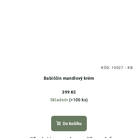
KÓD:
10027 - KB
Babiččin mandlový krém
399 Kč
Skladem
(>100 ks)
Průměrné
hodnocení
produktu
Do košíku
je
3,7