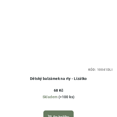
KÓD:
10041DLI
Dětský balzámek na rty - Lízátko
68 Kč
Skladem
(>100 ks)
Průměrné
hodnocení
produktu
Do košíku