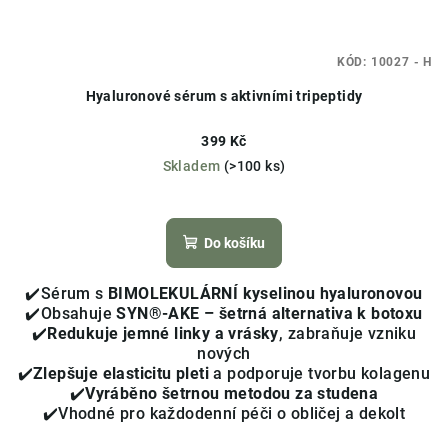
KÓD:
10027 - H
Hyaluronové sérum s aktivními tripeptidy
399 Kč
Skladem
(>100 ks)
Průměrné
hodnocení
produktu
Do košíku
je
4,0
✔️Sérum s
BIMOLEKULÁRNÍ kyselinou hyaluronovou
z
✔️Obsahuje
SYN®-AKE – šetrná alternativa k botoxu
5
✔️
Redukuje jemné linky a vrásky
, zabraňuje vzniku
hvězdiček.
nových
✔️
Zlepšuje elasticitu pleti
a podporuje tvorbu kolagenu
✔️
Vyráběno šetrnou metodou za studena
✔️Vhodné pro každodenní péči o obličej a dekolt