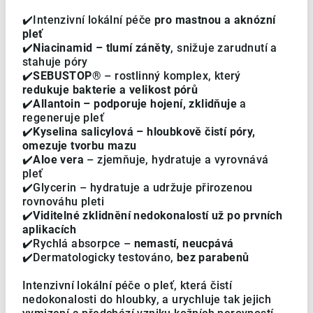
✔️Intenzivní lokální péče
pro mastnou a aknózní
pleť
✔️
Niacinamid – tlumí záněty
, snižuje zarudnutí a
stahuje póry
✔️
SEBUSTOP®
– rostlinný komplex, který
redukuje bakterie a velikost pórů
✔️
Allantoin – podporuje hojení, zklidňuje
a
regeneruje pleť
✔️
Kyselina salicylová – hloubkově čistí póry,
omezuje tvorbu mazu
✔️
Aloe vera
– zjemňuje, hydratuje a vyrovnává
pleť
✔️Glycerin – hydratuje a udržuje přirozenou
rovnováhu pleti
✔️
Viditelné zklidnění nedokonalostí už po prvních
aplikacích
✔️Rychlá absorpce –
nemastí, neucpává
✔️Dermatologicky testováno,
bez parabenů
Intenzivní lokální péče o pleť, která čistí
nedokonalosti do hloubky, a urychluje tak jejich