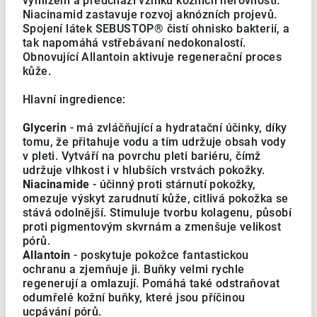
vymizení a předchází vzniku kožních nerovností.
Niacinamid zastavuje rozvoj aknózních projevů.
Spojení látek SEBUSTOP® čistí ohnisko bakterií, a
tak napomáhá vstřebávaní nedokonalostí.
Obnovující Allantoin aktivuje regenerační proces
kůže.
Hlavní ingredience:
Glycerin
- má zvláčňující a hydratační účinky, díky
tomu, že přitahuje vodu a tím udržuje obsah vody
v pleti. Vytváří na povrchu pleti bariéru, čímž
udržuje vlhkost i v hlubších vrstvách pokožky.
Niacinamide
- účinný proti stárnutí pokožky,
omezuje výskyt zarudnutí kůže, citlivá pokožka se
stává odolnější. Stimuluje tvorbu kolagenu, působí
proti pigmentovým skvrnám a zmenšuje velikost
pórů.
Allantoin
- poskytuje pokožce fantastickou
ochranu a zjemňuje ji. Buňky velmi rychle
regenerují a omlazují. Pomáhá také odstraňovat
odumřelé kožní buňky, které jsou příčinou
ucpávání pórů.