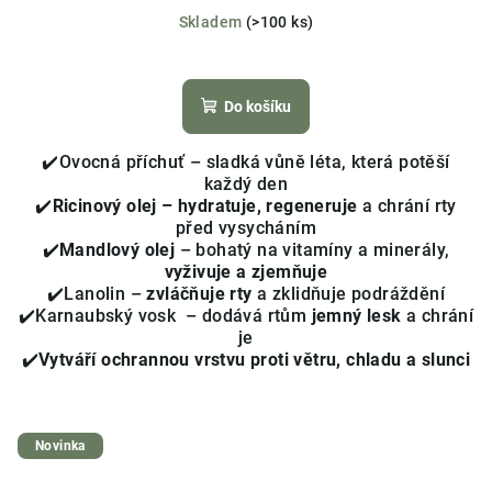
Skladem
(>100 ks)
Průměrné
hodnocení
produktu
Do košíku
je
4,3
✔️Ovocná příchuť – sladká vůně léta, která potěší
z
každý den
5
✔️
Ricinový olej – hydratuje, regeneruje
a chrání rty
hvězdiček.
před vysycháním
✔️
Mandlový olej
– bohatý na vitamíny a minerály,
vyživuje a zjemňuje
✔️Lanolin –
zvláčňuje rty
a zklidňuje podráždění
✔️Karnaubský vosk – dodává rtům
jemný lesk
a chrání
je
✔️
Vytváří ochrannou vrstvu proti větru, chladu a slunci
Novinka