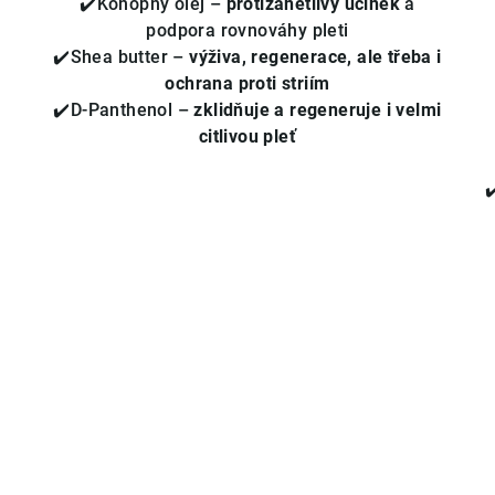
✔️Konopný olej –
protizánětlivý účinek
a
hvězdiček.
podpora rovnováhy pleti
✔️Shea butter –
výživa, regenerace, ale třeba i
ochrana proti striím
✔️D-Panthenol –
zklidňuje a regeneruje i velmi
citlivou pleť