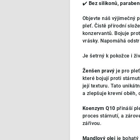
✔️
Bez silikonů, parabe
Objevte náš výjimečný př
pleť. Čistě přírodní slo
konzervantů. Bojuje prot
vrásky. Napomáhá odstra
Je šetrný k pokožce i živ
Ženšen pravý
je pro ple
které bojují proti stárnu
její texturu. Tato uniká
a zlepšuje krevní oběh, 
Koenzym Q10
přináší pl
proces stárnutí, a záro
zářivou.
Mandlový olej
je bohatý 