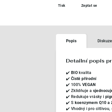
Tisk
Zeptat se
Popis
Diskuz
Detailní popis p
✔️
BIO
kvalita
✔️
Čistě přírodní
✔️ 100%
VEGAN
✔️ Zklidňuje a
sjednocuje
✔️ Redukuje vrásky i
pig
✔️ S
koenzymem Q10 a 
✔️ Vhodný i pro citlivou,