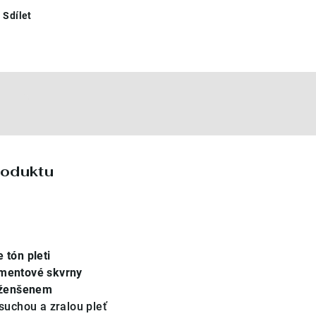
Sdílet
e
roduktu
 tón pleti
mentové skvrny
ženšenem
 suchou a zralou pleť