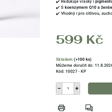
✔️ Redukuje vrásky i
pigment
5
✔️ S
koenzymem Q10 a ženš
hvězdiček.
✔️ Vhodný i pro citlivou, such
599 Kč
Měrná
cena:
Skladem
(>100 ks)
Můžeme doručit do:
11.8.202
Kód:
10027 - KP
−
+