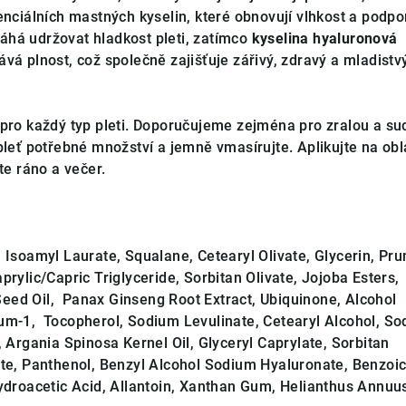
enciálních mastných kyselin, které obnovují vlhkost a podpo
há udržovat hladkost pleti, zatímco
kyselina hyaluronová
vá plnost, což společně zajišťuje zářivý, zdravý a mladistv
pro každý typ pleti. Doporučujeme zejména pro zralou a s
pleť potřebné množství a jemně vmasírujte. Aplikujte na obl
te ráno a večer.
Isoamyl Laurate, Squalane, Cetearyl Olivate, Glycerin, Pr
prylic/Capric Triglyceride, Sorbitan Olivate, Jojoba Esters,
ed Oil, Panax Ginseng Root Extract, Ubiquinone, Alcohol
um-1, Tocopherol, Sodium Levulinate, Cetearyl Alcohol, S
, Argania Spinosa Kernel Oil, Glyceryl Caprylate, Sorbitan
ate, Panthenol, Benzyl Alcohol Sodium Hyaluronate, Benzoi
hydroacetic Acid, Allantoin, Xanthan Gum, Helianthus Annuu