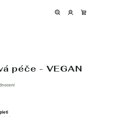
Hledat
Přihlášení
Nákupní
košík
ová péče - VEGAN
dnocení
pleti