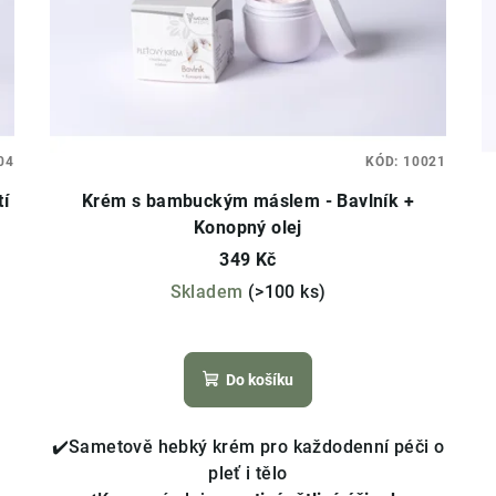
04
KÓD:
10021
tí
Krém s bambuckým máslem - Bavlník +
Konopný olej
349 Kč
Skladem
(>100 ks)
Průměrné
hodnocení
Do košíku
produktu
je
4,1
✔️Sametově hebký krém pro každodenní péči o
z
pleť i tělo
5