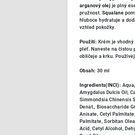
arganový olej
je plný es
pružnost.
Squalane
pomá
hluboce hydratuje a dodá
vzhled pokožky.
Použití:
Krém je vhodný 
pleť. Naneste na čistou 
obličeje a krku. Používej
Obsah:
30 ml
Ingredients(INCI):
Aqua, 
Amygdalus Dulcis Oil, Ca
Simmondsia Chinensis Se
Denat., Biosaccharide G
Anisate, Cetyl Palmitate
Palmitate, Sorbitan Ole
Acid, Cetyl Alcohol, De