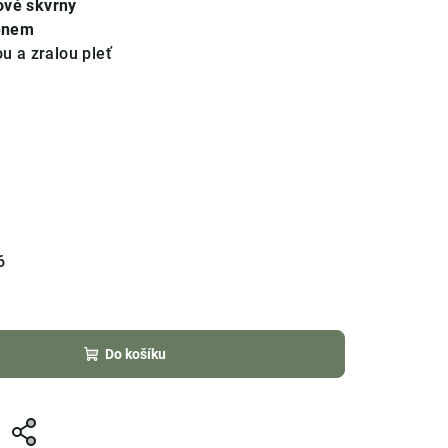
ové skvrny
enem
ou a zralou pleť
6
Do košíku