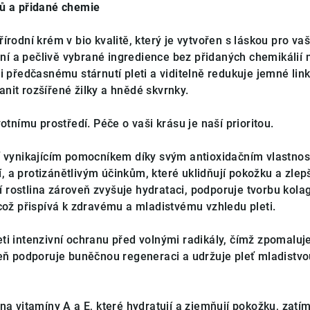
nů a přidané chemie
írodní krém v bio kvalitě, který je vytvořen s láskou pro vaš
žení a pečlivě vybrané ingredience bez přidaných chemikálií
i předčasnému stárnutí pleti a viditelně redukuje jemné lin
nit rozšířené žilky a hnědé skvrnky.
otnímu prostředí. Péče o vaši krásu je naší prioritou.
ť vynikajícím pomocníkem díky svým antioxidačním vlastno
tí, a protizánětlivým účinkům, které uklidňují pokožku a zlep
tní rostlina zároveň zvyšuje hydrataci, podporuje tvorbu kol
což přispívá k zdravému a mladistvému vzhledu pleti.
eti intenzivní ochranu před volnými radikály, čímž zpomaluj
veň podporuje buněčnou regeneraci a udržuje pleť mladistvo
na vitamíny A a E, které hydratují a zjemňují pokožku, zatí