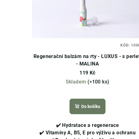
KÓD:
100
Regenerační balzám na rty - LUXUS - s perle
- MALINA
119 Kč
Skladem
(>100 ks)
Průměrné
hodnocení
Do košíku
produktu
je
4,2
✔️
Hydratace a regenerace
z
✔️
Vitamíny A, B5, E pro výživu a ochranu
5