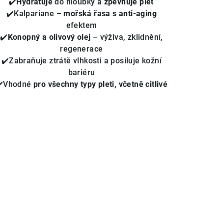
✔️
Hydratuje
do hloubky a
zpevňuje pleť
hvězdiček.
✔️Kalpariane –
mořská řasa s anti-aging
efektem
✔️
Konopný a olivový olej
– výživa, zklidnění,
regenerace
✔️Zabraňuje ztrátě vlhkosti a posiluje kožní
bariéru
✔️Vhodné
pro všechny typy pleti, včetně citlivé