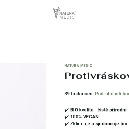
NATURA MEDIC
Protivrásk
Průměrné
39 hodnocení
Podrobnosti ho
hodnocení
produktu
✔️
BIO
kvalita - č
istě přírodní
je
✔️ 100%
VEGAN
4,4
✔️ Zklidňuje a
sjednocuje tón 
z