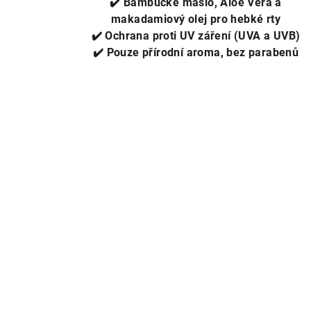
✔️
Bambucké máslo, Aloe Vera a
hvězdiček.
makadamiový olej pro hebké rty
✔️
Ochrana proti UV záření (UVA a UVB)
✔️
Pouze přírodní aroma, bez parabenů