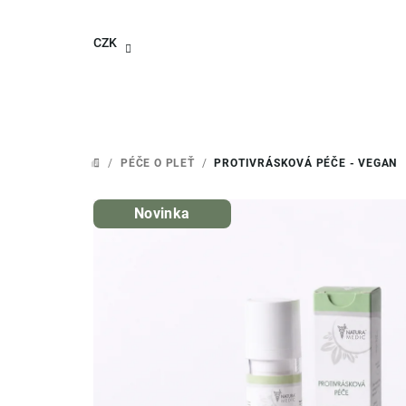
Přejít
na
CZK
obsah
/
PÉČE O PLEŤ
/
PROTIVRÁSKOVÁ PÉČE - VEGAN
DOMŮ
Novinka