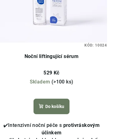
KÓD:
10024
Noční liftingující sérum
529 Kč
Skladem
(>100 ks)
Průměrné
hodnocení
Do košíku
produktu
je
4,1
✔️Intenzivní noční péče s
protivráskovým
z
účinkem
5