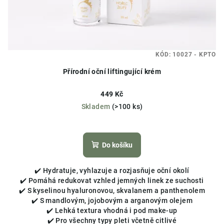
KÓD:
10027 - KPTO
Přírodní oční liftingující krém
449 Kč
Skladem
(>100 ks)
Do košíku
✔️ Hydratuje, vyhlazuje a rozjasňuje oční okolí
✔️ Pomáhá redukovat vzhled jemných linek ze suchosti
✔️ S kyselinou hyaluronovou, skvalanem a panthenolem
✔️ S mandlovým, jojobovým a arganovým olejem
✔️ Lehká textura vhodná i pod make-up
✔️ Pro všechny typy pleti včetně citlivé