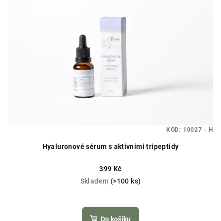
KÓD:
10027 - H
Hyaluronové sérum s aktivními tripeptidy
399 Kč
Skladem
(>100 ks)
Průměrné
hodnocení
produktu
Do košíku