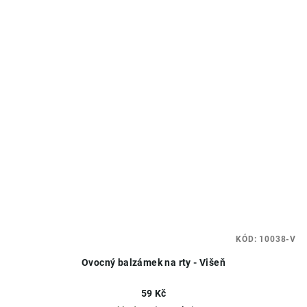
KÓD:
10038-V
Ovocný balzámek na rty - Višeň
59 Kč