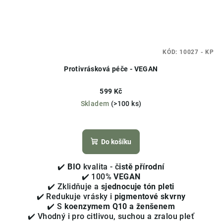
KÓD:
10027 - KP
Protivrásková péče - VEGAN
599 Kč
Skladem
(>100 ks)
Průměrné
hodnocení
produktu
Do košíku
je
4,4
✔️
BIO
kvalita - č
istě přírodní
z
✔️ 100%
VEGAN
5
✔️ Zklidňuje a
sjednocuje tón pleti
hvězdiček.
✔️ Redukuje vrásky i
pigmentové skvrny
✔️ S
koenzymem Q10 a ženšenem
✔️ Vhodný i pro citlivou, suchou a zralou pleť