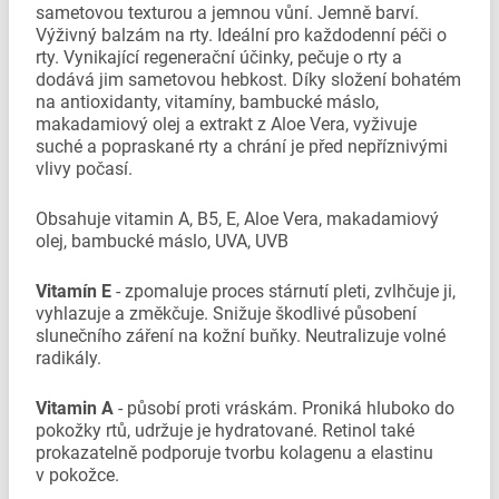
sametovou texturou a jemnou vůní. Jemně barví.
Výživný balzám na rty. Ideální pro každodenní péči o
rty. Vynikající regenerační účinky, pečuje o rty a
dodává jim sametovou hebkost. Díky složení bohatém
na antioxidanty, vitamíny, bambucké máslo,
makadamiový olej a extrakt z Aloe Vera, vyživuje
suché a popraskané rty a chrání je před nepříznivými
vlivy počasí.
Obsahuje vitamin A, B5, E, Aloe Vera, makadamiový
olej, bambucké máslo, UVA, UVB
Vitamín E
- zpomaluje proces stárnutí pleti, zvlhčuje ji,
vyhlazuje a změkčuje. Snižuje škodlivé působení
slunečního záření na kožní buňky. Neutralizuje volné
radikály.
Vitamin A
- působí proti vráskám. Proniká hluboko do
pokožky rtů, udržuje je hydratované. Retinol také
prokazatelně podporuje tvorbu kolagenu a elastinu
v pokožce.