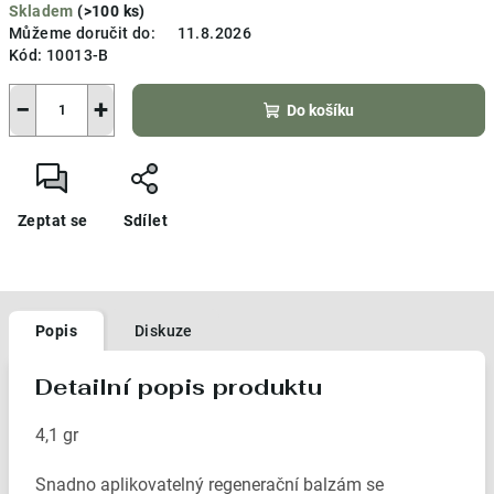
Skladem
(>100 ks)
cena:
Můžeme doručit do:
11.8.2026
Kód:
10013-B
−
+
Do košíku
Zeptat se
Sdílet
Popis
Diskuze
Detailní popis produktu
4,1 gr
Snadno aplikovatelný regenerační balzám se