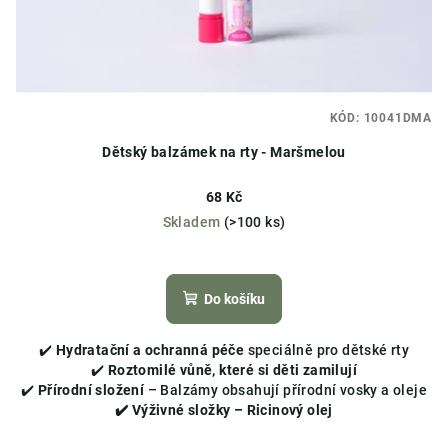
KÓD:
10041DMA
Dětský balzámek na rty - Maršmelou
68 Kč
Skladem
(>100 ks)
Průměrné
hodnocení
produktu
Do košíku
je
5,0
✔️
Hydratační a ochranná péče
speciálně pro dětské rty
z
✔️
Roztomilé vůně, které si děti zamilují
5
✔️
Přírodní složení
– Balzámy obsahují přírodní vosky a oleje
hvězdiček.
✔️ Výživné složky – Ricinový olej