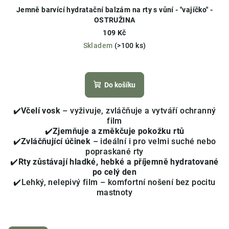
Jemně barvící hydratační balzám na rty s vůní - "vajíčko" -
OSTRUŽINA
109 Kč
Skladem
(>100 ks)
Průměrné
hodnocení
produktu
Do košíku
je
4,3
✔️
V
čelí vosk
– vyživuje, zvláčňuje a vytváří ochranný
z
film
5
✔️
Zjemňuje a změkčuje pokožku rtů
hvězdiček.
✔️
Zvláčňující účinek
– ideální i pro velmi suché nebo
popraskané rty
✔️
Rty zůstávají hladké, hebké a příjemně hydratované
po celý den
✔️Lehký, nelepivý film – komfortní nošení bez pocitu
mastnoty