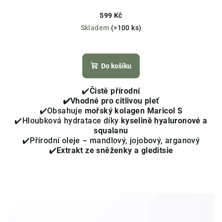
599 Kč
Skladem
(>100 ks)
Průměrné
hodnocení
produktu
Do košíku
je
4,2
✔️
Čistě přírodní
z
✔️Vhodné pro citlivou pleť
5
✔️Obsahuje
mořský kolagen Maricol S
hvězdiček.
✔️Hloubková hydratace díky
kyselině hyaluronové a
squalanu
✔️Přírodní oleje – mandlový, jojobový, arganový
✔️
Extrakt ze sněženky a gleditsie