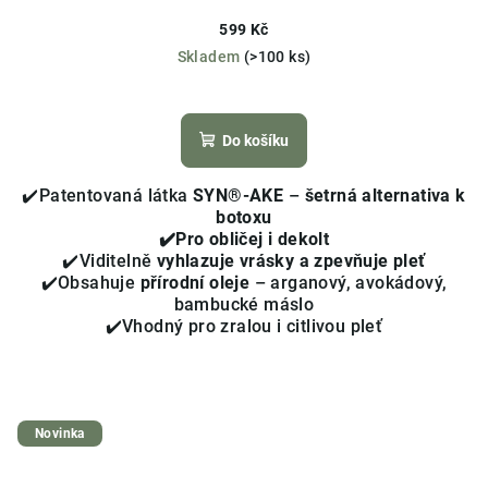
599 Kč
Skladem
(>100 ks)
Průměrné
hodnocení
produktu
Do košíku
je
4,0
✔️Patentovaná látka
SYN®-AKE
–
šetrná alternativa k
z
botoxu
5
✔️Pro obličej i dekolt
hvězdiček.
✔️Viditelně
vyhlazuje vrásky a zpevňuje pleť
✔️Obsahuje
přírodní oleje
– arganový, avokádový,
bambucké máslo
✔️Vhodný pro zralou i citlivou pleť
Novinka