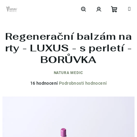
Přejít
na
obsah
Nákupní
Hledat
Přihlášení
Regenerační balzám na
košík
rty - LUXUS - s perletí -
BORŮVKA
NATURA MEDIC
Průměrné
16 hodnocení
Podrobnosti hodnocení
hodnocení
produktu
je
4,4
z
5
hvězdiček.