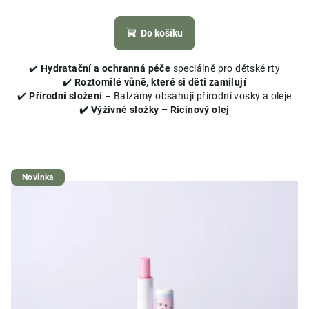
Průměrné
hodnocení
produktu
Do košíku
je
5,0
✔️
Hydratační a ochranná péče
speciálně pro dětské rty
z
✔️
Roztomilé vůně, které si děti zamilují
5
✔️
Přírodní složení
– Balzámy obsahují přírodní vosky a oleje
hvězdiček.
✔️ Výživné složky – Ricinový olej
Novinka