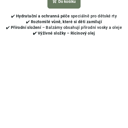
Do košíku
je
5,0
✔️
Hydratační a ochranná péče
speciálně pro dětské rty
z
✔️
Roztomilé vůně, které si děti zamilují
5
✔️
Přírodní složení
– Balzámy obsahují přírodní vosky a oleje
hvězdiček.
✔️ Výživné složky – Ricinový olej