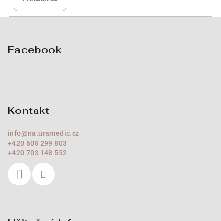
Z
á
p
Facebook
a
t
í
Kontakt
info
@
naturamedic.cz
+420 608 299 803
+420 703 148 552