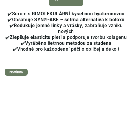
je
4,0
✔️Sérum s
BIMOLEKULÁRNÍ kyselinou hyaluronovou
z
✔️Obsahuje
SYN®-AKE – šetrná alternativa k botoxu
5
✔️
Redukuje jemné linky a vrásky
, zabraňuje vzniku
hvězdiček.
nových
✔️
Zlepšuje elasticitu pleti
a podporuje tvorbu kolagenu
✔️
Vyráběno šetrnou metodou za studena
✔️Vhodné pro každodenní péči o obličej a dekolt
Novinka