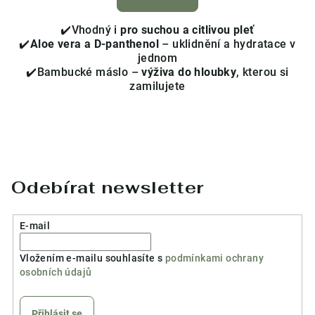
je
3,7
✔️Vhodný i
pro suchou a citlivou pleť
z
✔️
Aloe vera a D-panthenol
– uklidnění a hydratace v
5
jednom
hvězdiček.
✔️Bambucké máslo –
výživa do hloubky
, kterou si
zamilujete
Odebírat newsletter
E-mail
Vložením e-mailu souhlasíte s
podmínkami ochrany
osobních údajů
Přihlásit se