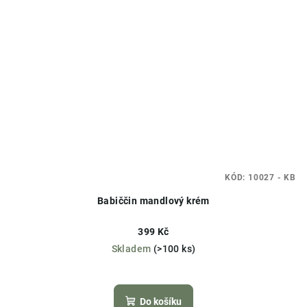
KÓD:
10027 - KB
Babiččin mandlový krém
399 Kč
Skladem
(>100 ks)
Průměrné
hodnocení
produktu
Do košíku