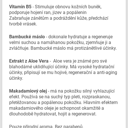
Vitamin B5
- Stimuluje obnovu kožních buněk,
podporuje hojení ran, jizev a popálenin
Zabraňuje zánětům a podráždění kůže, předchází
tvorbě vrásek.
Bambucké máslo
- dokonale hydratuje a regeneruje
velmi suchou a namáhanou pokožku, zjemňuje ji a
zvláčňuje. Bambucké máslo má protizánětlivé účinky.
Extrakt z Aloe Vera
- Aloe vera je známé pro své
blahodárné uklidňující účinky. Má vysoké hydratační
účinky, připisují se mu hojivé, regenerační a anti-aging
účinky.
Makadamiový olej
- má na pokožku silný vyhlazující
efekt. Používá se na suchý typ pleti, rozpraskanou,
přetěžovanou a popálenou pokožku. Hlavním efektem
makadamiového oleje je schopnost okamžitě a
dlouhodobě hydratovat, hojit a regenerovat.
Pouze přírodní aroma. Bez parabenů.