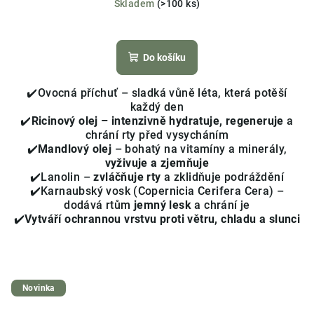
Skladem
(>100 ks)
Průměrné
hodnocení
produktu
Do košíku
je
5,0
✔️Ovocná příchuť – sladká vůně léta, která potěší
z
každý den
5
✔️
Ricinový olej – intenzivně hydratuje, regeneruje
a
hvězdiček.
chrání rty před vysycháním
✔️
Mandlový olej
– bohatý na vitamíny a minerály,
vyživuje a zjemňuje
✔️Lanolin –
zvláčňuje rty
a zklidňuje podráždění
✔️Karnaubský vosk (Copernicia Cerifera Cera) –
dodává rtům
jemný lesk
a chrání je
✔️
Vytváří ochrannou vrstvu proti větru, chladu a slunci
Novinka