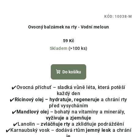
KÓD:
10038-M
Ovocný balzámek na rty - Vodní meloun
59 Kč
Skladem
(>100 ks)
Průměrné
hodnocení
produktu
Do košíku
je
5,0
✔️Ovocná příchuť – sladká vůně léta, která potěší
z
každý den
5
✔️
Ricinový olej – hydratuje, regeneruje
a chrání rty
hvězdiček.
před vysycháním
✔️
Mandlový olej
– bohatý na vitamíny a minerály,
vyživuje a zjemňuje
✔️Lanolin –
zvláčňuje rty
a zklidňuje podráždění
✔️Karnaubský vosk – dodává rtům
jemný lesk
a chrání
je