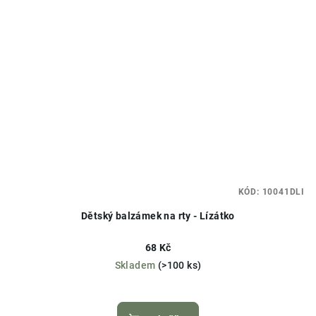
KÓD:
10041DLI
Dětský balzámek na rty - Lízátko
68 Kč
Skladem
(>100 ks)
Průměrné
hodnocení
produktu