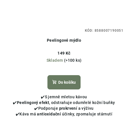
KÓD:
8588007190051
Peelingové mýdlo
149 Kč
Skladem
(>100 ks)
Průměrné
hodnocení
produktu
Do košíku
je
5,0
✔️S jemně mletou kávou
z
✔️
Peelingový efekt
, odstraňuje odumřelé kožní buňky
5
✔️Podporuje
prokrvení
a výživu
hvězdiček.
✔️Káva má
antioxidační
účinky, zpomaluje stárnutí