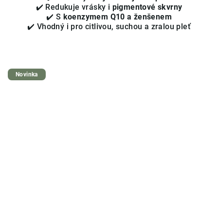
✔️ Redukuje vrásky i
pigmentové skvrny
✔️ S
koenzymem Q10 a ženšenem
✔️ Vhodný i pro citlivou, suchou a zralou pleť
Novinka