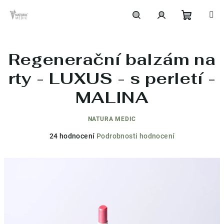
Přejít
na
obsah
Nákupní
Hledat
Přihlášení
Regenerační balzám na
košík
rty - LUXUS - s perletí -
MALINA
NATURA MEDIC
Průměrné
24 hodnocení
Podrobnosti hodnocení
hodnocení
produktu
je
4,2
z
5
hvězdiček.