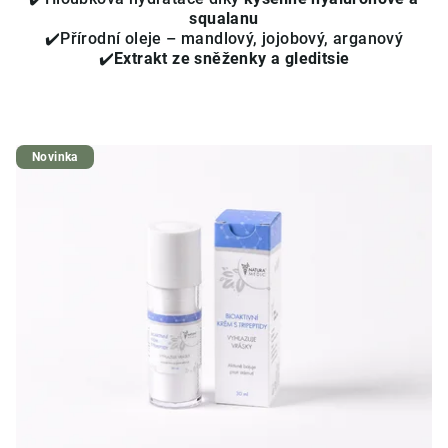
squalanu
✔️Přírodní oleje – mandlový, jojobový, arganový
✔️
Extrakt ze sněženky a gleditsie
Novinka