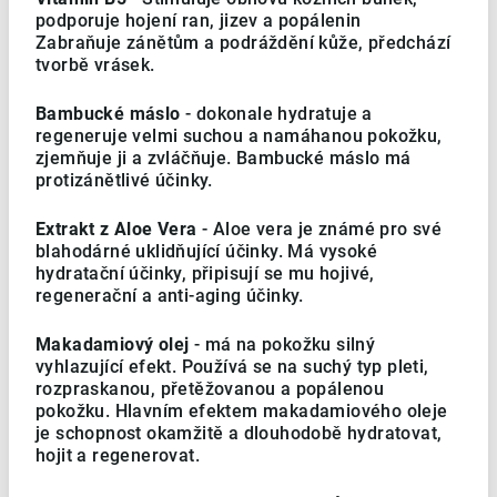
podporuje hojení ran, jizev a popálenin
Zabraňuje zánětům a podráždění kůže, předchází
tvorbě vrásek.
Bambucké máslo
- dokonale hydratuje a
regeneruje velmi suchou a namáhanou pokožku,
zjemňuje ji a zvláčňuje. Bambucké máslo má
protizánětlivé účinky.
Extrakt z Aloe Vera
- Aloe vera je známé pro své
blahodárné uklidňující účinky. Má vysoké
hydratační účinky, připisují se mu hojivé,
regenerační a anti-aging účinky.
Makadamiový olej
- má na pokožku silný
vyhlazující efekt. Používá se na suchý typ pleti,
rozpraskanou, přetěžovanou a popálenou
pokožku. Hlavním efektem makadamiového oleje
je schopnost okamžitě a dlouhodobě hydratovat,
hojit a regenerovat.