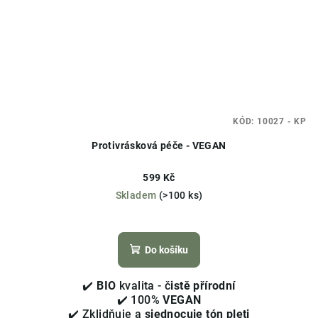
KÓD:
10027 - KP
Protivrásková péče - VEGAN
599 Kč
Skladem
(>100 ks)
Průměrné
hodnocení
produktu
Do košíku
je
4,4
✔️
BIO
kvalita - č
istě přírodní
z
✔️ 100%
VEGAN
5
✔️ Zklidňuje a
sjednocuje tón pleti
hvězdiček.