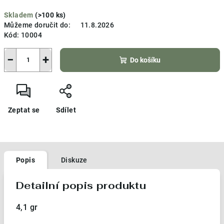
Měrná
Skladem
(>100 ks)
cena:
Můžeme doručit do:
11.8.2026
Kód:
10004
−
+
Do košíku
Zeptat se
Sdílet
Popis
Diskuze
Detailní popis produktu
4,1 gr