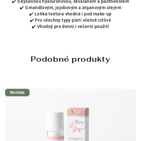
✔️ S kyselinou hyaluronovou, skvalanem a panthenolem
✔️ S mandlovým, jojobovým a arganovým olejem
✔️ Lehká textura vhodná i pod make-up
✔️ Pro všechny typy pleti včetně citlivé
✔️ Vhodný pro denní i večerní použití
Podobné produkty
Novinka