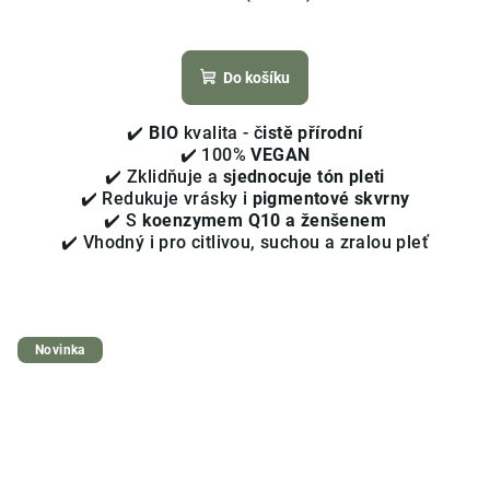
Průměrné
hodnocení
produktu
Do košíku
je
4,4
✔️
BIO
kvalita - č
istě přírodní
z
✔️ 100%
VEGAN
5
✔️ Zklidňuje a
sjednocuje tón pleti
hvězdiček.
✔️ Redukuje vrásky i
pigmentové skvrny
✔️ S
koenzymem Q10 a ženšenem
✔️ Vhodný i pro citlivou, suchou a zralou pleť
Novinka