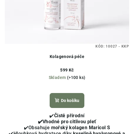
KÓD:
10027 - KKP
Kolagenová péče
599 Kč
Skladem
(>100 ks)
Průměrné
hodnocení
produktu
Do košíku
je
4,2
✔️
Čistě přírodní
z
✔️Vhodné pro citlivou pleť
5
✔️Obsahuje
mořský kolagen Maricol S
hvězdiček.
✔️Hloubková hydratace díky
kyselině hyaluronové a