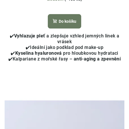
Průměrné
hodnocení
produktu
Do košíku
je
3,7
✔️
Vyhlazuje pleť
a zlepšuje vzhled jemných linek a
z
vrásek
5
✔️Ideální jako podklad pod make-up
hvězdiček.
✔️
Kyselina hyaluronová
pro hloubkovou hydrataci
✔️Kalpariane z mořské řasy –
anti-aging a zpevnění