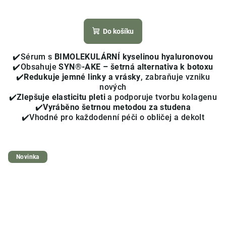
Průměrné
hodnocení
produktu
Do košíku
je
4,0
✔️Sérum s
BIMOLEKULÁRNÍ kyselinou hyaluronovou
z
✔️Obsahuje
SYN®-AKE – šetrná alternativa k botoxu
5
✔️
Redukuje jemné linky a vrásky
, zabraňuje vzniku
hvězdiček.
nových
✔️
Zlepšuje elasticitu pleti
a podporuje tvorbu kolagenu
✔️
Vyráběno šetrnou metodou za studena
✔️Vhodné pro každodenní péči o obličej a dekolt
Novinka