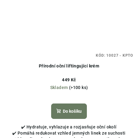
KÓD:
10027 - KPTO
Přírodní oční liftingující krém
449 Kč
Skladem
(>100 ks)
Do košíku
✔️ Hydratuje, vyhlazuje a rozjasňuje oční okolí
✔️ Pomáhá redukovat vzhled jemných linek ze suchosti