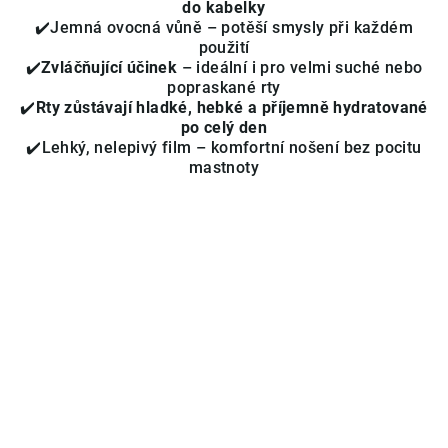
do kabelky
5
✔️Jemná ovocná vůně – potěší smysly při každém
hvězdiček.
použití
✔️
Zvláčňující účinek
– ideální i pro velmi suché nebo
popraskané rty
✔️
Rty zůstávají hladké, hebké a příjemně hydratované
po celý den
✔️Lehký, nelepivý film – komfortní nošení bez pocitu
mastnoty