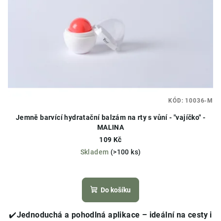
KÓD:
10036-M
Jemně barvící hydratační balzám na rty s vůní - "vajíčko" -
MALINA
109 Kč
Skladem
(>100 ks)
Průměrné
hodnocení
produktu
Do košíku
je
4,7
✔️
Jednoduchá a pohodlná aplikace – ideální na cesty i
z