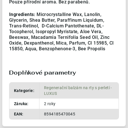
Pouze přírodní aroma. Bez parabenů.
Ingredients:
Microcrystalline Wax, Lanolin,
Glycerin, Shea Butter, Paraffinum Liquidum,
Trans-Retinol, D-Calcium Pantothenate, DL-
Tocopherol, Isopropyl Myristate, Aloe Vera,
Beeswax, Macadamia Ternifolia Seed Oil, Zinc
Oxide, Dexpanthenol, Mica, Parfum, CI 15985, CI
15850, Aqua, Benzophenone-3, Bee Propolis
Doplňkové parametry
Regenerační balzám na rty s perletí -
Kategorie
:
LUXUS
Záruka
:
2 roky
EAN
:
8594185470045