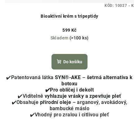
KÓD:
10027 - K
Bioaktivní krém s tripeptidy
599 Kč
Skladem
(>100 ks)
Průměrné
hodnocení
produktu
Do košíku
je
4,0
✔️Patentovaná látka
SYN®-AKE
–
šetrná alternativa k
z
botoxu
5
✔️Pro obličej i dekolt
hvězdiček.
✔️Viditelně
vyhlazuje vrásky a zpevňuje pleť
✔️Obsahuje
přírodní oleje
– arganový, avokádový,
bambucké máslo
✔️Vhodný pro zralou i citlivou pleť