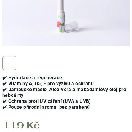
✔️
Hydratace a regenerace
✔️
Vitamíny A, B5, E pro výživu a ochranu
✔️
Bambucké máslo, Aloe Vera a makadamiový olej pro
hebké rty
✔️
Ochrana proti UV záření (UVA a UVB)
✔️
Pouze přírodní aroma, bez parabenů
119 Kč