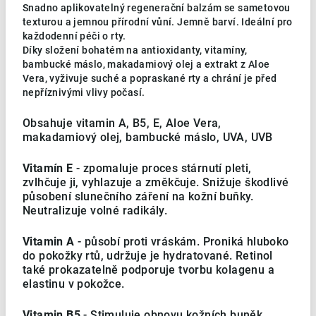
Snadno aplikovatelný regenerační balzám se sametovou
texturou a jemnou přírodní vůní. Jemně barví. Ideální pro
každodenní péči o rty.
Díky složení bohatém na antioxidanty, vitamíny,
bambucké máslo, makadamiový olej a extrakt z Aloe
Vera, vyživuje suché a popraskané rty a chrání je před
nepříznivými vlivy počasí.
Obsahuje vitamin A, B5, E, Aloe Vera,
makadamiový olej, bambucké máslo, UVA, UVB
Vitamín E
- zpomaluje proces stárnutí pleti,
zvlhčuje ji, vyhlazuje a změkčuje. Snižuje škodlivé
působení slunečního záření na kožní buňky.
Neutralizuje volné radikály.
Vitamin A
- působí proti vráskám. Proniká hluboko
do pokožky rtů, udržuje je hydratované. Retinol
také prokazatelně podporuje tvorbu kolagenu a
elastinu v pokožce.
Vitamin B5
- Stimuluje obnovu kožních buněk,