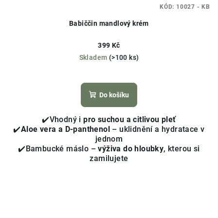
KÓD:
10027 - KB
Babiččin mandlový krém
399 Kč
Skladem
(>100 ks)
Průměrné
hodnocení
produktu
Do košíku
je
3,7
✔️Vhodný i
pro suchou a citlivou pleť
z
✔️
Aloe vera a D-panthenol
– uklidnění a hydratace v
5
jednom
hvězdiček.
✔️Bambucké máslo –
výživa do hloubky
, kterou si
zamilujete