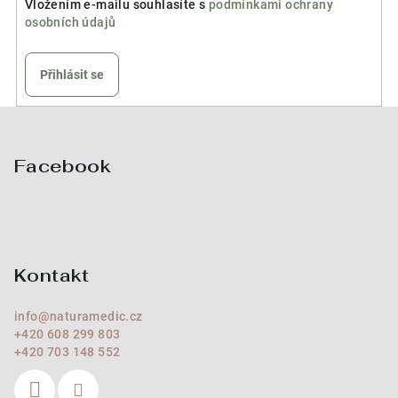
Vložením e-mailu souhlasíte s
podmínkami ochrany
osobních údajů
Přihlásit se
Z
á
p
Facebook
a
t
í
Kontakt
info
@
naturamedic.cz
+420 608 299 803
+420 703 148 552