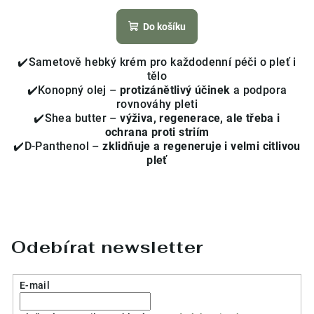
hodnocení
produktu
Do košíku
je
4,1
✔️Sametově hebký krém pro každodenní péči o pleť i
z
tělo
5
✔️Konopný olej –
protizánětlivý účinek
a podpora
hvězdiček.
rovnováhy pleti
✔️Shea butter –
výživa, regenerace, ale třeba i
ochrana proti striím
✔️D-Panthenol –
zklidňuje a regeneruje i velmi citlivou
pleť
Odebírat newsletter
E-mail