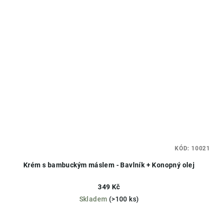
KÓD:
10021
Krém s bambuckým máslem - Bavlník + Konopný olej
349 Kč
Skladem
(>100 ks)
Průměrné