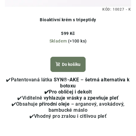
KÓD:
10027 - K
Bioaktivní krém s tripeptidy
599 Kč
Skladem
(>100 ks)
Průměrné
hodnocení
produktu
Do košíku
je
4,0
✔️Patentovaná látka
SYN®-AKE
–
šetrná alternativa k
z
botoxu
5
✔️Pro obličej i dekolt
hvězdiček.
✔️Viditelně
vyhlazuje vrásky a zpevňuje pleť
✔️Obsahuje
přírodní oleje
– arganový, avokádový,
bambucké máslo
✔️Vhodný pro zralou i citlivou pleť