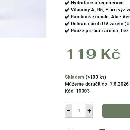
produktu
✔️
Hydratace a regenerace
je
✔️
Vitamíny A, B5, E pro výži
4,0
✔️
Bambucké máslo, Aloe Ver
z
✔️
Ochrana proti UV záření (
5
✔️
Pouze přírodní aroma, bez
hvězdiček.
119 Kč
Měrná
cena:
Skladem
(>100 ks)
Můžeme doručit do:
7.8.2026
Kód:
10003
−
+