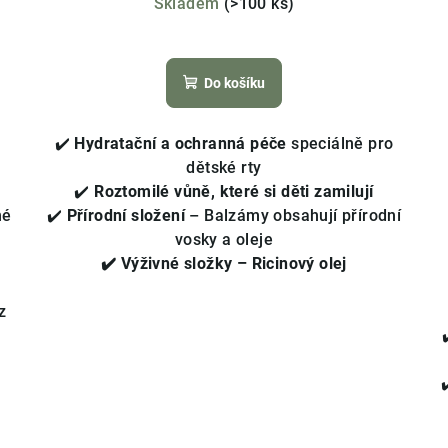
Skladem
(>100 ks)
Průměrné
hodnocení
Do košíku
produktu
je
5,0
✔️
Hydratační a ochranná péče
speciálně pro
z
dětské rty
5
✔️
Roztomilé vůně, které si děti zamilují
hvězdiček.
hé
✔️
Přírodní složení
– Balzámy obsahují přírodní
vosky a oleje
✔️ Výživné složky – Ricinový olej
z