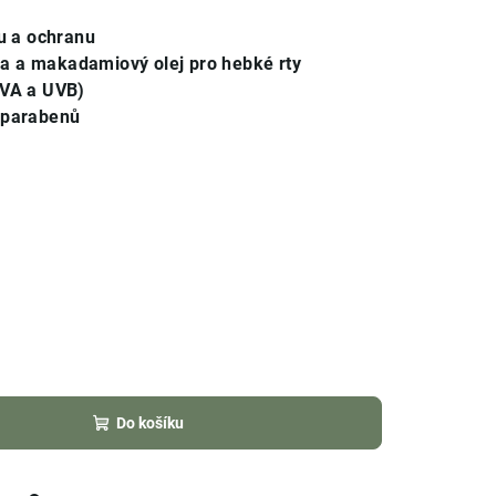
vu a ochranu
a a makadamiový olej pro hebké rty
UVA a UVB)
 parabenů
Do košíku