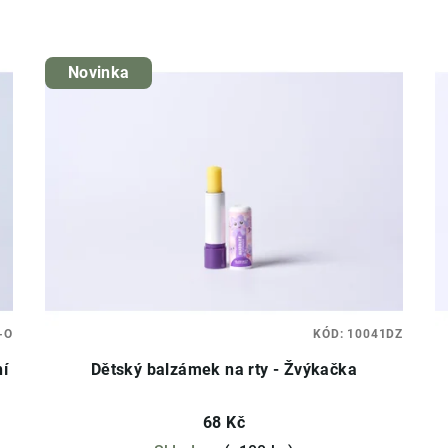
Novinka
-O
KÓD:
10041DZ
ní
Dětský balzámek na rty - Žvýkačka
68 Kč