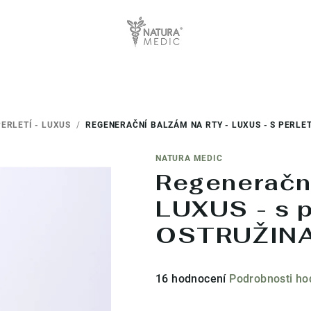
ERLETÍ - LUXUS
/
REGENERAČNÍ BALZÁM NA RTY - LUXUS - S PERLET
NATURA MEDIC
Regenerační
LUXUS - s p
OSTRUŽIN
Průměrné
16 hodnocení
Podrobnosti ho
hodnocení