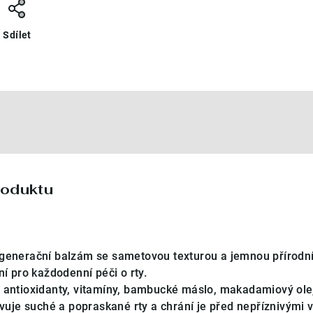
Sdílet
e
roduktu
egenerační balzám se sametovou texturou a jemnou přírodn
ní pro každodenní péči o rty.
 antioxidanty, vitamíny, bambucké máslo, makadamiový ole
ivuje suché a popraskané rty a chrání je před nepříznivými v