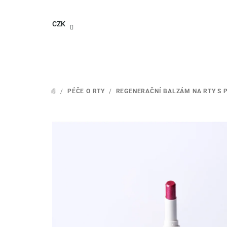
Přejít
na
CZK
obsah
/
PÉČE O RTY
/
REGENERAČNÍ BALZÁM NA RTY S P
DOMŮ