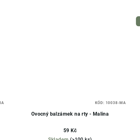
MA
KÓD:
10038-MA
Ovocný balzámek na rty - Malina
59 Kč
Skladem
(>100 ks)