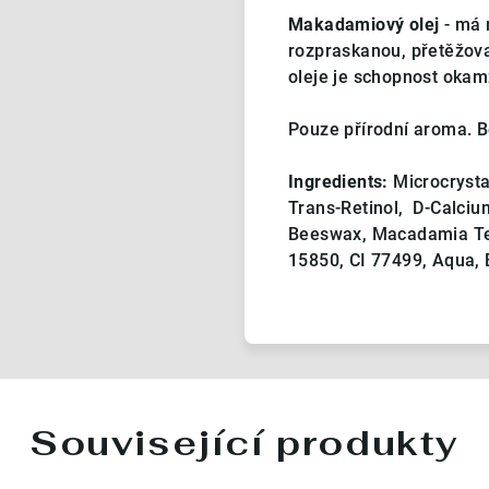
Makadamiový olej
- má n
rozpraskanou, přetěžo
oleje je schopnost okam
Pouze přírodní aroma. 
Ingredients:
Microcrysta
Trans-Retinol, D-Calciu
Beeswax, Macadamia Tern
15850, CI 77499, Aqua,
Související produkty