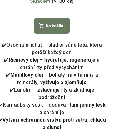
Skladem
(>100 ks)
Průměrné
hodnocení
Do košíku
produktu
je
4,4
✔️Ovocná příchuť – sladká vůně léta, která
z
potěší každý den
5
✔️
Ricinový olej – hydratuje, regeneruje
a
hvězdiček.
chrání rty před vysycháním
✔️
Mandlový olej
– bohatý na vitamíny a
minerály,
vyživuje a zjemňuje
✔️Lanolin –
zvláčňuje rty
a zklidňuje
podráždění
✔️Karnaubský vosk – dodává rtům
jemný lesk
a chrání je
✔️
Vytváří ochrannou vrstvu proti větru, chladu
a slunci