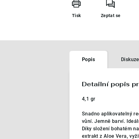
Tisk
Zeptat se
Popis
Diskuz
Detailní popis p
4,1 gr
Snadno aplikovatelný r
vůní. Jemně barví. Ideál
Díky složení bohatém na
extrakt z Aloe Vera, vyž