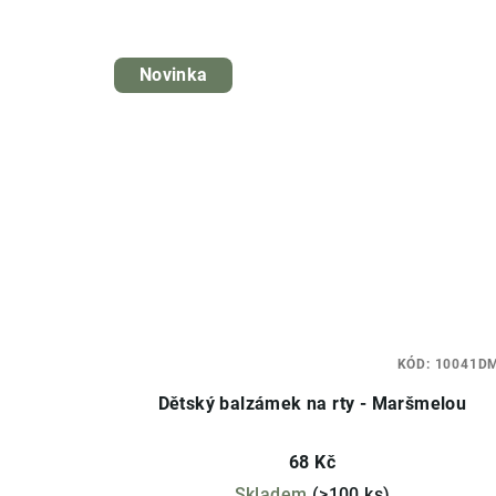
Novinka
KÓD:
10041D
Dětský balzámek na rty - Maršmelou
68 Kč
Skladem
(>100 ks)