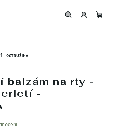
Hledat
Přihlášení
Nákupní
košík
Í - OSTRUŽINA
 balzám na rty -
erletí -
A
dnocení