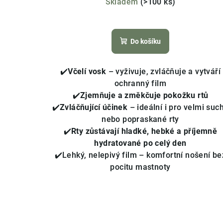
Skladem
(>100 ks)
Průměrné
hodnocení
Do košíku
produktu
je
4,3
✔️
V
čelí vosk
– vyživuje, zvláčňuje a vytváří
z
ochranný film
5
✔️
Zjemňuje a změkčuje pokožku rtů
hvězdiček.
✔️
Zvláčňující účinek
– ideální i pro velmi suc
nebo popraskané rty
✔️
Rty zůstávají hladké, hebké a příjemně
hydratované po celý den
✔️Lehký, nelepivý film – komfortní nošení be
pocitu mastnoty