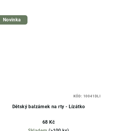
Novinka
KÓD:
10041DLI
Dětský balzámek na rty - Lízátko
68 Kč
Skladem
(>100 ks)