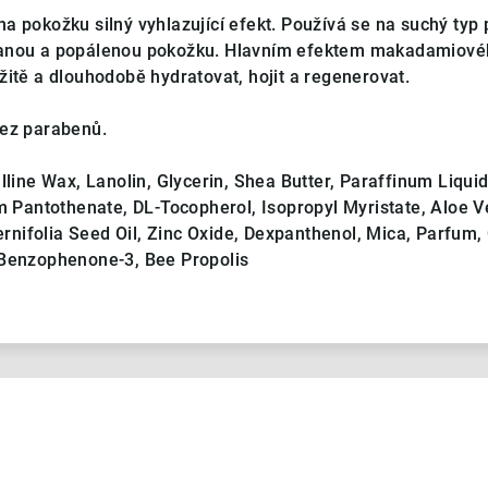
a pokožku silný vyhlazující efekt. Používá se na suchý typ p
vanou a popálenou pokožku. Hlavním efektem makadamiové
žitě a dlouhodobě hydratovat, hojit a regenerovat.
Bez parabenů.
lline Wax, Lanolin, Glycerin, Shea Butter, Paraffinum Liqui
m Pantothenate, DL-Tocopherol, Isopropyl Myristate, Aloe V
ifolia Seed Oil, Zinc Oxide, Dexpanthenol, Mica, Parfum, 
 Benzophenone-3, Bee Propolis