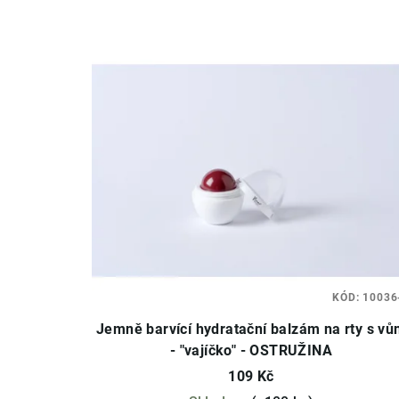
KÓD:
10036
Jemně barvící hydratační balzám na rty s vů
- "vajíčko" - OSTRUŽINA
109 Kč