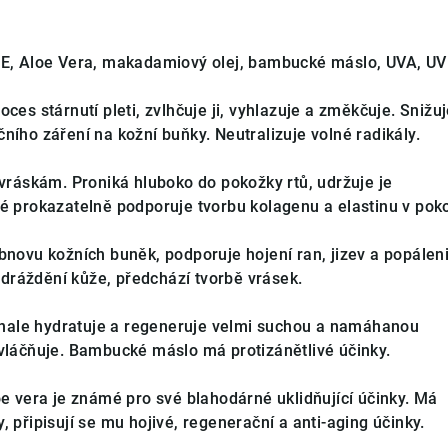
, E, Aloe Vera, makadamiový olej, bambucké máslo, UVA, U
ces stárnutí pleti, zvlhčuje ji, vyhlazuje a změkčuje. Snižu
ního záření na kožní buňky. Neutralizuje volné radikály.
 vráskám. Proniká hluboko do pokožky rtů, udržuje je
ké prokazatelně podporuje tvorbu kolagenu a elastinu v pok
bnovu kožních buněk, podporuje hojení ran, jizev a popálen
ráždění kůže, předchází tvorbě vrásek.
nale hydratuje a regeneruje velmi suchou a namáhanou
zvláčňuje. Bambucké máslo má protizánětlivé účinky.
oe vera je známé pro své blahodárné uklidňující účinky. Má
, připisují se mu hojivé, regenerační a anti-aging účinky.