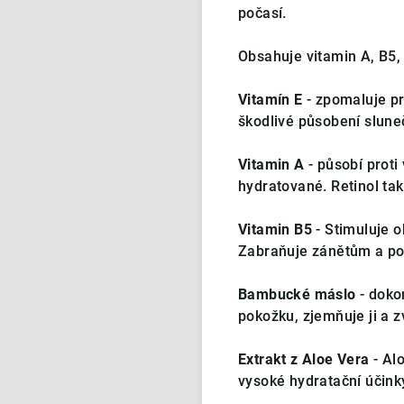
počasí.
Obsahuje vitamin A, B5
Vitamín E
- zpomaluje pro
škodlivé působení sluneč
Vitamin A
- působí proti
hydratované. Retinol ta
Vitamin B5
- Stimuluje o
Zabraňuje zánětům a pod
Bambucké máslo
- doko
pokožku, zjemňuje ji a 
Extrakt z Aloe Vera
- Al
vysoké hydratační účinky