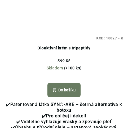
KÓD:
10027 - K
Bioaktivní krém s tripeptidy
599 Kč
Skladem
(>100 ks)
Průměrné
hodnocení
produktu
Do košíku
je
4,0
✔️Patentovaná látka
SYN®-AKE
–
šetrná alternativa k
z
botoxu
5
✔️Pro obličej i dekolt
hvězdiček.
✔️Viditelně
vyhlazuje vrásky a zpevňuje pleť
✔️Obsahuje
přírodní oleje
– arganový, avokádový,