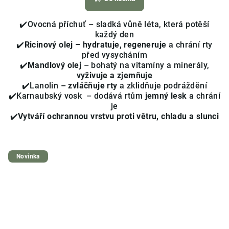
je
4,3
✔️Ovocná příchuť – sladká vůně léta, která potěší
z
každý den
5
✔️
Ricinový olej – hydratuje, regeneruje
a chrání rty
hvězdiček.
před vysycháním
✔️
Mandlový olej
– bohatý na vitamíny a minerály,
vyživuje a zjemňuje
✔️Lanolin –
zvláčňuje rty
a zklidňuje podráždění
✔️Karnaubský vosk – dodává rtům
jemný lesk
a chrání
je
✔️
Vytváří ochrannou vrstvu proti větru, chladu a slunci
Novinka