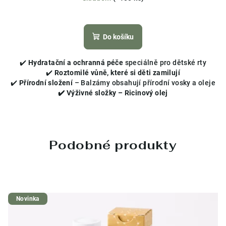
Průměrné
hodnocení
produktu
Do košíku
je
5,0
✔️
Hydratační a ochranná péče
speciálně pro dětské rty
z
✔️
Roztomilé vůně, které si děti zamilují
5
✔️
Přírodní složení
– Balzámy obsahují přírodní vosky a oleje
hvězdiček.
✔️ Výživné složky – Ricinový olej
Podobné produkty
Novinka