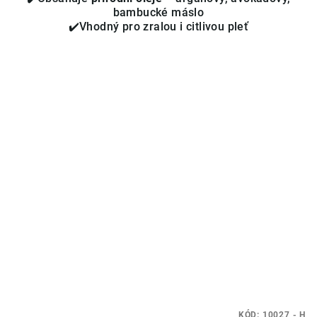
bambucké máslo
✔️Vhodný pro zralou i citlivou pleť
KÓD:
10027 - H