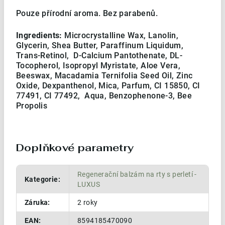
Pouze přírodní aroma. Bez parabenů.
Ingredients:
Microcrystalline Wax, Lanolin,
Glycerin, Shea Butter, Paraffinum Liquidum,
Trans-Retinol, D-Calcium Pantothenate, DL-
Tocopherol, Isopropyl Myristate, Aloe Vera,
Beeswax, Macadamia Ternifolia Seed Oil, Zinc
Oxide, Dexpanthenol, Mica, Parfum, CI 15850, CI
77491, CI 77492, Aqua, Benzophenone-3, Bee
Propolis
Doplňkové parametry
Regenerační balzám na rty s perletí -
Kategorie
:
LUXUS
Záruka
:
2 roky
EAN
:
8594185470090