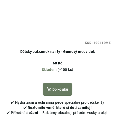
KÓD:
10041DME
Dětský balzámek na rty - Gumový medvídek
68 Kč
Skladem
(>100 ks)
Průměrné
hodnocení
produktu
Do košíku
je
5,0
✔️
Hydratační a ochranná péče
speciálně pro dětské rty
z
✔️
Roztomilé vůně, které si děti zamilují
5
✔️
Přírodní složení
– Balzámy obsahují přírodní vosky a oleje
hvězdiček.