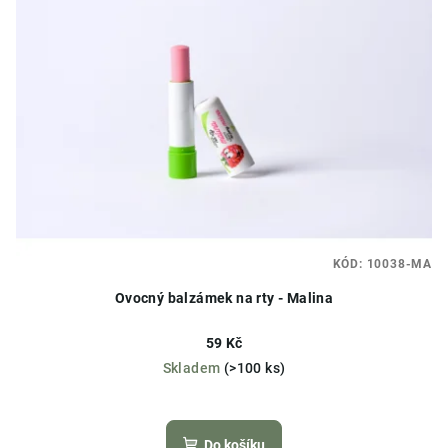
KÓD:
10038-MA
Ovocný balzámek na rty - Malina
59 Kč
Skladem
(>100 ks)
Průměrné
hodnocení
produktu
Do košíku