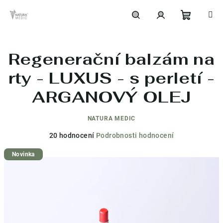
Přejít
na
obsah
Nákupní
Hledat
Přihlášení
Regenerační balzám na
košík
rty - LUXUS - s perletí -
ARGANOVÝ OLEJ
NATURA MEDIC
Průměrné
20 hodnocení
Podrobnosti hodnocení
hodnocení
Novinka
produktu
je
4,6
z
5
hvězdiček.