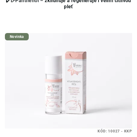
✔️D-Panthenol –
zklidňuje a regeneruje i velmi citlivou
pleť
Novinka
KÓD:
10027 - KKP