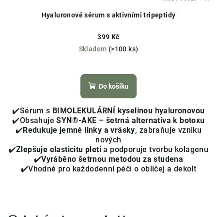
Hyaluronové sérum s aktivními tripeptidy
399 Kč
Skladem
(>100 ks)
Průměrné
hodnocení
produktu
Do košíku
je
4,0
✔️Sérum s
BIMOLEKULÁRNÍ kyselinou hyaluronovou
z
✔️Obsahuje
SYN®-AKE – šetrná alternativa k botoxu
5
✔️
Redukuje jemné linky a vrásky
, zabraňuje vzniku
hvězdiček.
nových
✔️
Zlepšuje elasticitu pleti
a podporuje tvorbu kolagenu
✔️
Vyráběno šetrnou metodou za studena
✔️Vhodné pro každodenní péči o obličej a dekolt