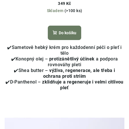
349 Kč
Skladem
(>100 ks)
Průměrné
hodnocení
produktu
Do košíku
je
4,1
✔️Sametově hebký krém pro každodenní péči o pleť i
z
tělo
5
✔️Konopný olej –
protizánětlivý účinek
a podpora
hvězdiček.
rovnováhy pleti
✔️Shea butter –
výživa, regenerace, ale třeba i
ochrana proti striím
✔️D-Panthenol –
zklidňuje a regeneruje i velmi citlivou
pleť