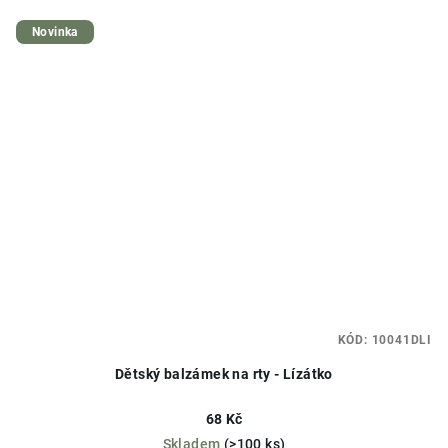
Novinka
KÓD:
10041DLI
Dětský balzámek na rty - Lízátko
68 Kč
Skladem
(>100 ks)