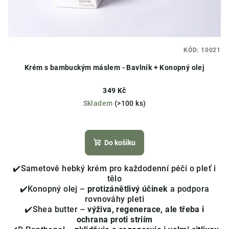
KÓD:
10021
Krém s bambuckým máslem - Bavlník + Konopný olej
349 Kč
Skladem
(>100 ks)
Průměrné
hodnocení
produktu
Do košíku
je
4,1
✔️Sametově hebký krém pro každodenní péči o pleť i
z
tělo
5
✔️Konopný olej –
protizánětlivý účinek
a podpora
hvězdiček.
rovnováhy pleti
✔️Shea butter –
výživa, regenerace, ale třeba i
ochrana proti striím