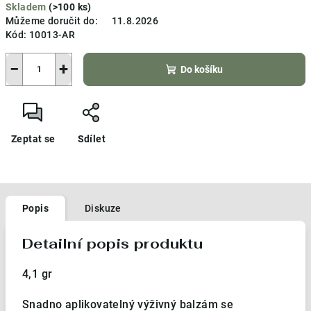
Skladem
(>100 ks)
cena:
Můžeme doručit do:
11.8.2026
Kód:
10013-AR
−
+
Do košíku
Zeptat se
Sdílet
Popis
Diskuze
Detailní popis produktu
4,1 gr
Snadno aplikovatelný výživný balzám se