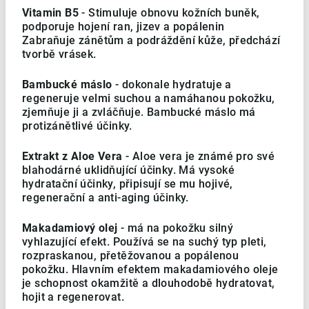
Vitamin B5
- Stimuluje obnovu kožních buněk,
podporuje hojení ran, jizev a popálenin
Zabraňuje zánětům a podráždění kůže, předchází
tvorbě vrásek.
Bambucké máslo
- dokonale hydratuje a
regeneruje velmi suchou a namáhanou pokožku,
zjemňuje ji a zvláčňuje. Bambucké máslo má
protizánětlivé účinky.
Extrakt z Aloe Vera
- Aloe vera je známé pro své
blahodárné uklidňující účinky. Má vysoké
hydratační účinky, připisují se mu hojivé,
regenerační a anti-aging účinky.
Makadamiový olej
- má na pokožku silný
vyhlazující efekt. Používá se na suchý typ pleti,
rozpraskanou, přetěžovanou a popálenou
pokožku. Hlavním efektem makadamiového oleje
je schopnost okamžitě a dlouhodobě hydratovat,
hojit a regenerovat.