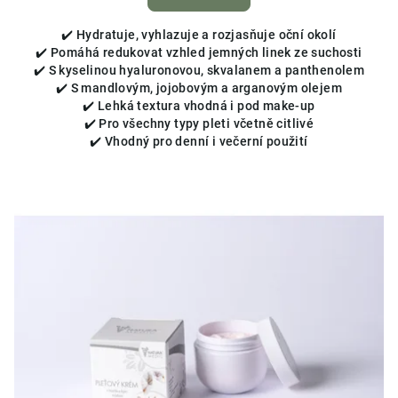
✔️ Hydratuje, vyhlazuje a rozjasňuje oční okolí
✔️ Pomáhá redukovat vzhled jemných linek ze suchosti
✔️ S kyselinou hyaluronovou, skvalanem a panthenolem
✔️ S mandlovým, jojobovým a arganovým olejem
✔️ Lehká textura vhodná i pod make-up
✔️ Pro všechny typy pleti včetně citlivé
✔️ Vhodný pro denní i večerní použití