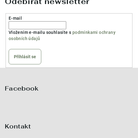
Odebírat newsletter
E-mail
Vložením e-mailu souhlasíte s
podmínkami ochrany
osobních údajů
Přihlásit se
Z
á
p
Facebook
a
t
í
Kontakt