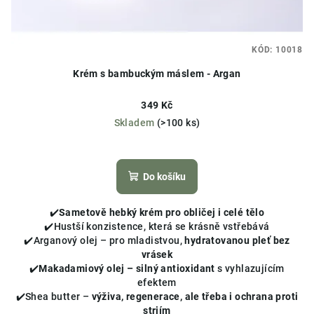
KÓD:
10018
Krém s bambuckým máslem - Argan
349 Kč
Skladem
(>100 ks)
Průměrné
hodnocení
produktu
Do košíku
je
3,9
✔️
Sametově hebký krém pro obličej i celé tělo
z
✔️Hustší konzistence, která se krásně vstřebává
5
✔️Arganový olej – pro mladistvou,
hydratovanou pleť bez
hvězdiček.
vrásek
✔️
Makadamiový olej – silný antioxidant
s vyhlazujícím
efektem
✔️Shea butter –
výživa, regenerace, ale třeba i ochrana proti
striím