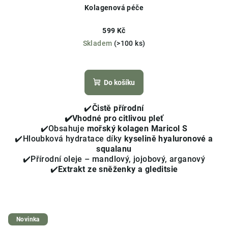
Kolagenová péče
599 Kč
Skladem
(>100 ks)
Průměrné
hodnocení
produktu
Do košíku
je
4,2
✔️
Čistě přírodní
z
✔️Vhodné pro citlivou pleť
5
✔️Obsahuje
mořský kolagen Maricol S
hvězdiček.
✔️Hloubková hydratace díky
kyselině hyaluronové a
squalanu
✔️Přírodní oleje – mandlový, jojobový, arganový
✔️
Extrakt ze sněženky a gleditsie
Novinka