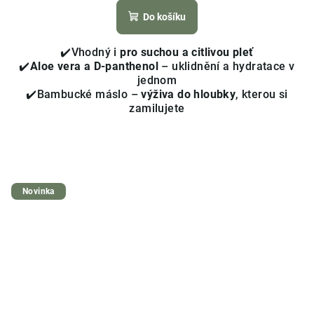
produktu
Do košíku
je
3,7
✔️Vhodný i
pro suchou a citlivou pleť
z
✔️
Aloe vera a D-panthenol
– uklidnění a hydratace v
5
jednom
hvězdiček.
✔️Bambucké máslo –
výživa do hloubky
, kterou si
zamilujete
Novinka