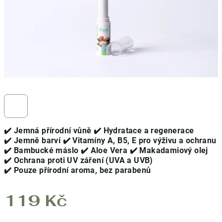
✔️ Jemná přírodní vůně
✔️ Hydratace a regenerace
✔️ Jemně barví
✔️
Vitamíny A, B5, E pro výživu a ochranu
✔️
Bambucké máslo ✔️ Aloe Vera ✔️ Makadamiový olej
✔️
Ochrana proti UV záření (UVA a UVB)
✔️
Pouze přírodní aroma, bez parabenů
119 Kč
Měrná