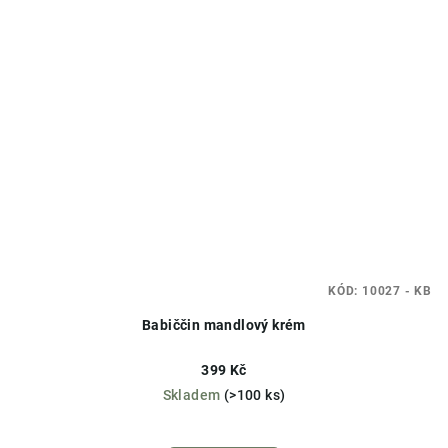
KÓD:
10027 - KB
Babiččin mandlový krém
399 Kč
Skladem
(>100 ks)
Průměrné
hodnocení