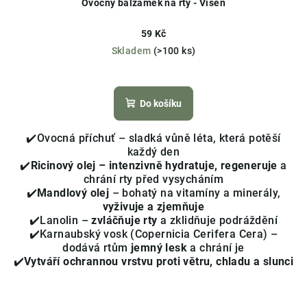
Ovocný balzámek na rty - Višeň
59 Kč
Skladem
(>100 ks)
Průměrné
hodnocení
produktu
Do košíku
je
5,0
✔️Ovocná příchuť – sladká vůně léta, která potěší
z
každý den
5
✔️
Ricinový olej – intenzivně hydratuje, regeneruje
a
hvězdiček.
chrání rty před vysycháním
✔️
Mandlový olej
– bohatý na vitamíny a minerály,
vyživuje a zjemňuje
✔️Lanolin –
zvláčňuje rty
a zklidňuje podráždění
✔️Karnaubský vosk (Copernicia Cerifera Cera) –
dodává rtům
jemný lesk
a chrání je
✔️
Vytváří ochrannou vrstvu proti větru, chladu a slunci