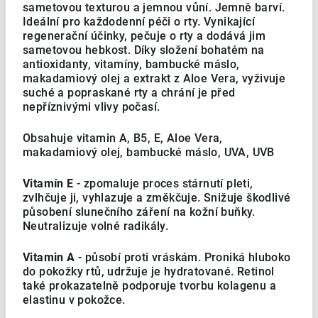
sametovou texturou a jemnou vůní. Jemně barví.
Ideální pro každodenní péči o rty.
Vynikající
regenerační účinky, pečuje o rty a dodává jim
sametovou hebkost. Díky složení bohatém na
antioxidanty, vitamíny, bambucké máslo,
makadamiový olej a extrakt z Aloe Vera, vyživuje
suché a popraskané rty a chrání je před
nepříznivými vlivy počasí.
Obsahuje vitamin A, B5, E, Aloe Vera,
makadamiový olej, bambucké máslo, UVA, UVB
Vitamín E
- zpomaluje proces stárnutí pleti,
zvlhčuje ji, vyhlazuje a změkčuje. Snižuje škodlivé
působení slunečního záření na kožní buňky.
Neutralizuje volné radikály.
Vitamin A
- působí proti vráskám. Proniká hluboko
do pokožky rtů, udržuje je hydratované. Retinol
také prokazatelně podporuje tvorbu kolagenu a
elastinu v pokožce.